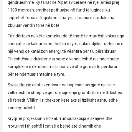
qëndrueshme. Ky fshat në Alpet zvicerane në një lartësi prej
1100 metrash, shtrihet pothuajse në fund të luginës, ku
shprehet forca e fuqishme e natyrës, prania e saj duke na
zbuluar vendin tonë në botë.
Të ndërtosh në këtë kontekst do të thotë të marrësh shkas nga
shenjat e së kaluarës në thelbin e tyre, duke ndjekur qetësinë e
një vendi që katalizon energji të vështira për t'u përshkruar.
Thjeshtësia e dukshme urbane e vendit është një ndërthurje
komplekse e ekuilibrit midis burrave dhe gurëve të përdorur
për të ndërtuar shtëpinë e tyre.
Swiss House
është vendosur në hapësirë ​​përgjatë një linje
vëllimesh të shtëpive që formojnë një grumbullim rreth kishës
së fshatit. Vëllimi i ri thekson këtë aks si fizikisht ashtu edhe
konceptualisht.
Kryqi në projeksion vertikal, rrumbullakosja e skajeve dhe
rrotullimi i thjeshtë i çatisë e bëjnë atë dinamik dhe