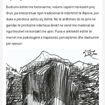
Bodrumi është me betonarme, volumi i sipërm tërësisht prej
druri, pa interpretuar tipin tradicional të ndërtimit të Alpeve, por
duke e përdorur ashtu siç është. Në të ardhmen do të jemi në
gjendje të printojmë ndërtesa direkt në vend me material që
ngurtësohet në kontakt me ajrin. Puna e arkitektit është të
merret me psikologjinë e hapësirës, ​​perceptimin dhe dashurinë
për njeriun.