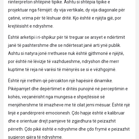
riinterpreton shtëpinë tipike. Ashtu si shtëpia tipike e
projektuar nga fëmijët: dy vija vertikale, dy vija diagonale për
çatinë, vrima për të lëshuar dritë. Kjo është e njëjta gjë, por
krejtësisht e ndryshme.
Është arketipi i ri-shpikur për të treguar se arsyet e ndërtimit
janë të pashtershme dhe se ndërtesat janë arti ynë publik.
Ashtu si natyra jonë rrethuese nuk është gjithmonë e njëjtë,
por është në lëvizje të vazhdueshme, ndryshon dhe merr
kuptime të reja në varësi të mënyrës se si e vëzhgojmë.
Është një rrethim që përcakton një hapësirë ​​dinamike.
Pikëpamjet dhe depërtimet e dritës punojnë në perceptimin e
kohës, veçanërisht nga mungesa e shpejtësisë së
menjëhershme të imazheve me të cilat jemi mësuar. Është një
linjë e pandërprerë emocionesh. Çdo hapje është e kalibruar
dhe e orientuar drejt pamjeve të zgjedhura të peizazhit
përreth. Çdo pikë është e ndryshme dhe çdo frymë e peizazhit
sugjeron gjëra të ndryshme.