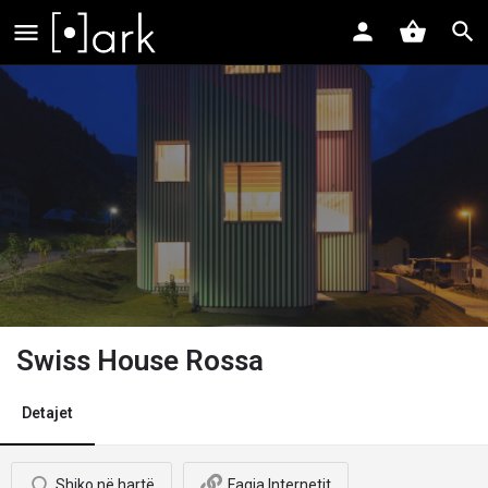
Swiss House Rossa
Detajet
Shiko në hartë
Faqja Internetit