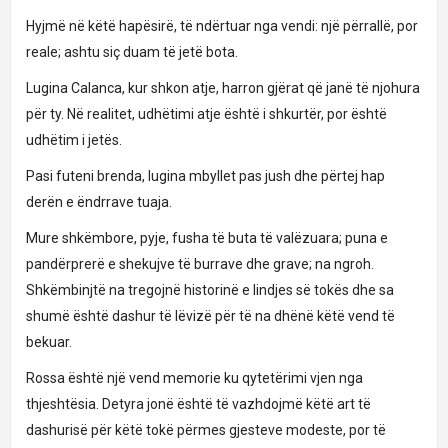
Hyjmë në këtë hapësirë, të ndërtuar nga vendi: një përrallë, por
reale; ashtu siç duam të jetë bota.
Lugina Calanca, kur shkon atje, harron gjërat që janë të njohura
për ty. Në realitet, udhëtimi atje është i shkurtër, por është
udhëtim i jetës.
Pasi futeni brenda, lugina mbyllet pas jush dhe përtej hap
derën e ëndrrave tuaja.
Mure shkëmbore, pyje, fusha të buta të valëzuara; puna e
pandërprerë e shekujve të burrave dhe grave; na ngroh.
Shkëmbinjtë na tregojnë historinë e lindjes së tokës dhe sa
shumë është dashur të lëvizë për të na dhënë këtë vend të
bekuar.
Rossa është një vend memorie ku qytetërimi vjen nga
thjeshtësia. Detyra jonë është të vazhdojmë këtë art të
dashurisë për këtë tokë përmes gjesteve modeste, por të