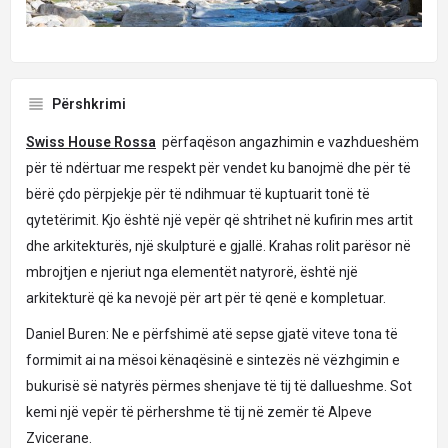
Përshkrimi
Swiss House R
ossa
përfaqëson angazhimin e vazhdueshëm
për të ndërtuar me respekt për vendet ku banojmë dhe për të
bërë çdo përpjekje për të ndihmuar të kuptuarit tonë të
qytetërimit. Kjo është një vepër që shtrihet në kufirin mes artit
dhe arkitekturës, një skulpturë e gjallë. Krahas rolit parësor në
mbrojtjen e njeriut nga elementët natyrorë, është një
arkitekturë që ka nevojë për art për të qenë e kompletuar.
Daniel Buren: Ne e përfshimë atë sepse gjatë viteve tona të
formimit ai na mësoi kënaqësinë e sintezës në vëzhgimin e
bukurisë së natyrës përmes shenjave të tij të dallueshme. Sot
kemi një vepër të përhershme të tij në zemër të Alpeve
Zvicerane.