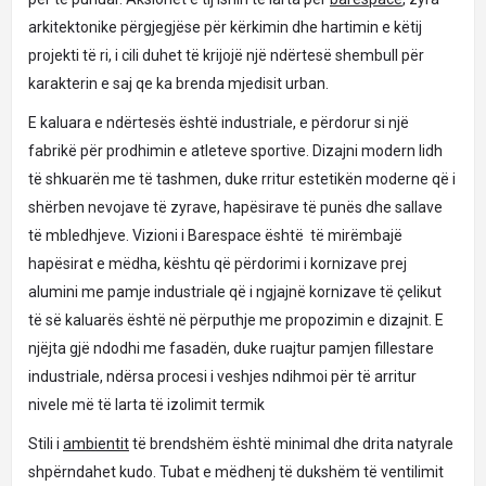
arkitektonike përgjegjëse për kërkimin dhe hartimin e këtij
projekti të ri, i cili duhet të krijojë një ndërtesë shembull për
karakterin e saj qe ka brenda mjedisit urban.
E kaluara e ndërtesës është industriale, e përdorur si një
fabrikë për prodhimin e atleteve sportive. Dizajni modern lidh
të shkuarën me të tashmen, duke rritur estetikën moderne që i
shërben nevojave të zyrave, hapësirave të punës dhe sallave
të mbledhjeve. Vizioni i Barespace është të mirëmbajë
hapësirat e mëdha, kështu që përdorimi i kornizave prej
alumini me pamje industriale që i ngjajnë kornizave të çelikut
të së kaluarës është në përputhje me propozimin e dizajnit. E
njëjta gjë ndodhi me fasadën, duke ruajtur pamjen fillestare
industriale, ndërsa procesi i veshjes ndihmoi për të arritur
nivele më të larta të izolimit termik
Stili i
ambientit
të brendshëm është minimal dhe drita natyrale
shpërndahet kudo. Tubat e mëdhenj të dukshëm të ventilimit