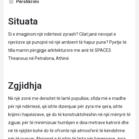
Përshkrimi
Situata
Si e imagjinoni një ndërtesë zyrash? Cilat janë nevojat e
njerëzve që punojnë në një ambient të hapur pune? Pyetje të
tilla marrin përgjigje arkitekturore me anë të SPACES
Theanous në Petralona, Athinë.
Zgjidhja
Në një zonë me densitet të lartë popullsie, sfida më e madhe
për një ndërtesë, që ishte dizenjuar për zyra me qera, ishte
krijimi i hapësirave, që do të konstruktoheshin në një mënyrë të
zgjuar, për të minimizuar humbjen e disa metrave katrorë dhe
në të njëjtën kohë do të ofronte një atmosferë të këndshme
për të punuar. Aksionet e tij ishin të larta për
barespace
, zyra