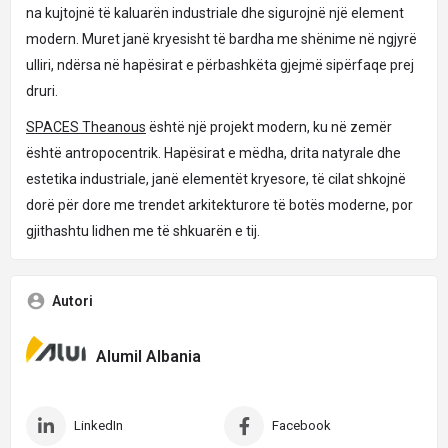
na kujtojnë të kaluarën industriale dhe sigurojnë një element
modern. Muret janë kryesisht të bardha me shënime në ngjyrë
ulliri, ndërsa në hapësirat e përbashkëta gjejmë sipërfaqe prej
druri.
SPACES Theanous
është një projekt modern, ku në zemër
është antropocentrik. Hapësirat e mëdha, drita natyrale dhe
estetika industriale, janë elementët kryesore, të cilat shkojnë
dorë për dore me trendet arkitekturore të botës moderne, por
gjithashtu lidhen me të shkuarën e tij.
Autori
Alumil Albania
LinkedIn
Facebook