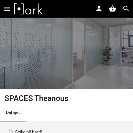
SPACES Theanous
Detajet
Shiko në hartë