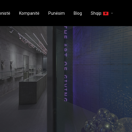
arrow_drop_down
onistë
Kompanitë
Punësim
Blog
Shqip: