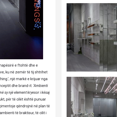
 hapësirë e ftohtë dhe e
, ku në zemër të tij shtrihet
hing.’, një markë e krijuar nga
nceptit dhe brand-it.
‘Ambienti
në sy një element kryesor i kësaj
kt, për të cilët është punuar
 çimentoje qëndrojnë në plan të
bienti të braktisur, të cilit i