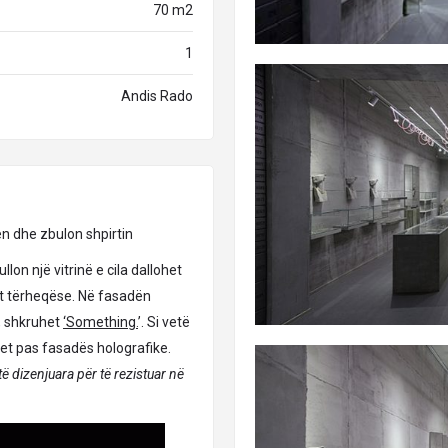
70 m2
1
Andis Rado
n dhe zbulon shpirtin
lon një vitrinë e cila dallohet
sht tërheqëse. Në fasadën
t, shkruhet
‘Something.
’. Si vetë
et pas fasadës hologra­fike.
ë dizenjuara për të rezistuar në