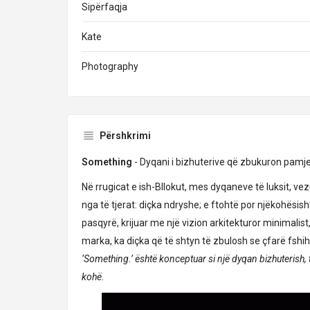
Sipërfaqja
Kate
Photography
Përshkrimi
Something
- Dyqani i bizhuterive që zbukuron pamje
Në rrugicat e ish-Bllokut, mes dyqaneve të luksit, vezul
nga të tjerat: diçka ndryshe; e ftohtë por njëkohësi
pasqyrë, krijuar me një vizion arkitekturor minimalis
marka, ka diçka që të shtyn të zbulosh se çfarë fshih
‘Something.’ është konceptuar si një dyqan bizhuterish, t
kohë.