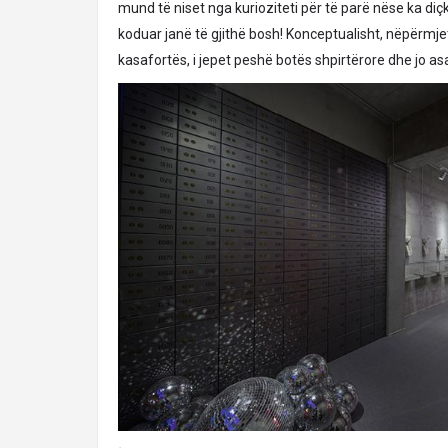
mund të niset nga kurioziteti për të parë nëse ka diçk
koduar janë të gjithë bosh! Konceptualisht, nëpërmjet
kasafortës, i jepet peshë botës shpirtërore dhe jo as