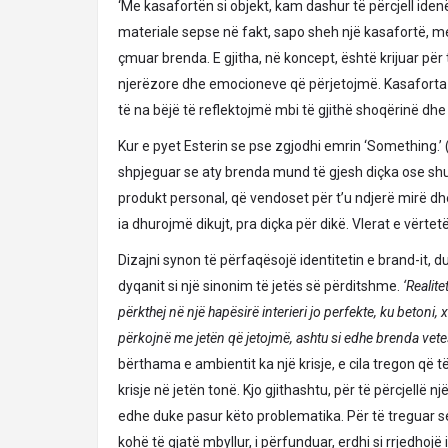
‘Me kasafortën si objekt, kam dashur të përcjell iden
materiale sepse në fakt, sapo sheh një kasafortë, m
çmuar brenda. E gjitha, në koncept, është krijuar për
njerëzore dhe emocioneve që përjetojmë. Kasaforta 
të na bëjë të reflektojmë mbi të gjithë shoqërinë dhe
Kur e pyet Esterin se pse zgjodhi emrin ‘Something.’ (
shpjeguar se aty brenda mund të gjesh diçka ose sh
produkt personal, që vendoset për t’u ndjerë mirë dhe
ia dhurojmë dikujt, pra diçka për dikë. Vlerat e vërte
Dizajni synon të përfaqësojë identitetin e brand-it, d
dyqanit si një sinonim të jetës së përditshme.
‘Realit
përkthej në një hapësirë interieri jo perfekte, ku betoni, 
përkojnë me jetën që jetojmë, ashtu si edhe brenda vete
bërthama e ambientit ka një krisje, e cila tregon që t
krisje në jetën tonë. Kjo gjithashtu, për të përcjellë
edhe duke pasur këto problematika. Për të treguar s
kohë të gjatë mbyllur, i përfunduar, erdhi si rrjedhoj