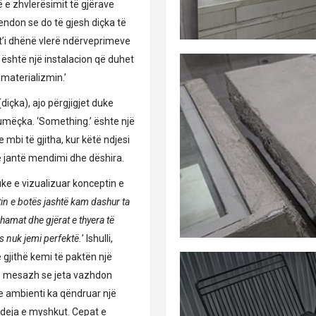
ë e zhvlerësimit të gjërave
endon se do të gjesh diçka të
 t’i dhënë vlerë ndërveprimeve
është një instalacion që duhet
 materializmin.’
diçka), ajo përgjigjet duke
umëçka. ‘Something.’ ështe një
 mbi të gjitha, kur këtë ndjesi
të jantë mendimi dhe dëshira.
uke e vizualizuar konceptin e
etin e botës jashtë kam dashur ta
xhamat dhe gjërat e thyera të
s nuk jemi perfektë.
’ Ishulli,
ë gjithë kemi të paktën një
 një mesazh se jeta vazhdon
e ambienti ka qëndruar një
ë ideja e myshkut. Cepat e