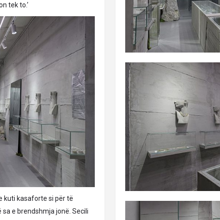
n tek to.’
 kuti kasaforte si për të
 sa e brendshmja jonë. Secili