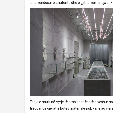
janë vendosur bizhuteritë dhe e gjithë vëmendja shko
Faqja e murit në hyrje të ambientit është e veshur me
treguar që gjërat e botës materiale nuk kanë aq vlerë