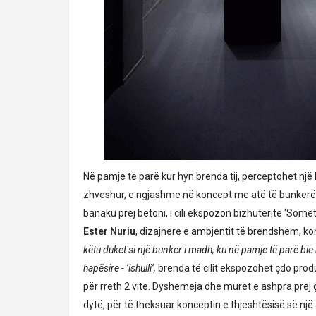
Në pamje të parë kur hyn brenda tij, perceptohet një
zhveshur, e ngjashme në koncept me atë të bunkerëve
banaku prej betoni, i cili ekspozon bizhuteritë ‘Somet
Ester Nuriu
, dizajnere e ambjentit të brendshëm, ko
këtu duket si një bunker i madh, ku në pamje të parë bie 
hapësire - ‘ishulli’,
brenda të cilit ekspozohet çdo produ
për rreth 2 vite. Dyshemeja dhe muret e ashpra prej
dytë, për të theksuar konceptin e thjeshtësisë së një am