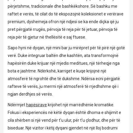
përjetshme, tradicionale dhe bashkëkohore. Së bashku me
raftet e verës, të cilat do të ekspozojnë koleksionet e verërave
premium, dyshemeja ofron një ndjesi se ka ende diçka që ju
pret përgjatë rrugës, përvoja të reja për të jetuar, përvoja të
reja për të gjetur në thellësitë e saj ftuese.
Sapo hyni në dyqan, një mini bar ju mirëpret për të pirë një gotë
verë. Duke integruar baltën dhe kashtën, ata transformojnë
hapësirën duke krijuar një mjedis meditues, një tërheqje nga
bota e jashtme. Ndërkohë, karriget e kuqe krijojnë një
atmosferë të ngrohtë dhe të dukshme. Ndërsa ecni përgjatë
rafteve të verës, ju merrni një atmosferë të rrjedhshme që i
ngjan derdhjes së verës.
Ndërmjet
hapësirave
krijohet një marrëdhënie kromatike.
Fokusi i eksperiencës në këtë dyqan është dhoma e shijimit e
cila shërben si një vend për t'u ulur, për t'u çlodhur, dhe për të
biseduar. Një vizitor i këtij dyqani gjendet në një lloj bodrumi