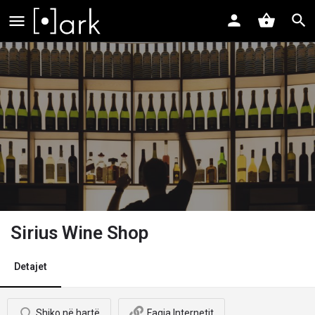
Sirius Wine Shop
Detajet
Shiko në hartë
Faqja Internetit