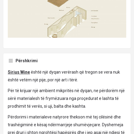
Përshkrimi
Sirius Wine
ësh
të një dyqan verërash që tregon se vera nuk
është vetëm një pije, por një art i tërë.
Për të krijuar një ambient mikpritës në dyqan, ne përdorëm një
sërë materialesh të frymëzuara nga proçedurat e lashta të
prodhimit të verës, si uji, balta dhe kashta.
Përdorimi i materialeve natyrore thekson më tej cilësinë dhe
trashëgiminë e kësaj ndërmarrjeje shumëvjeçare. Dyshemeja
prej druri i shton ngrohtësi hapësirës dhe i jep asaj një ndjesi të