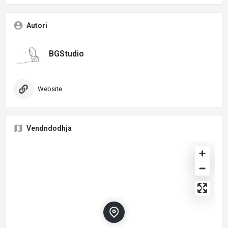
Autori
BGStudio
Website
Vendndodhja