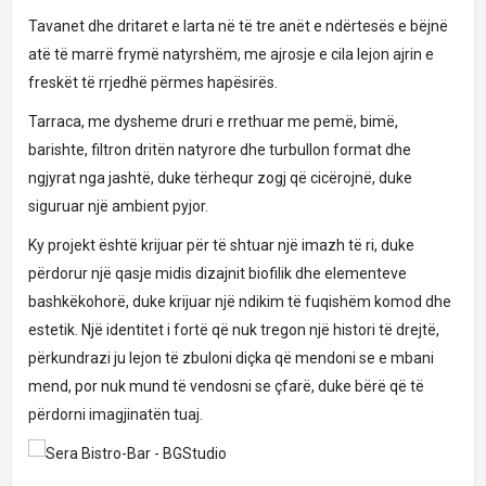
Tavanet dhe dritaret e larta në të tre anët e ndërtesës e bëjnë
atë të marrë frymë natyrshëm, me ajrosje e cila lejon ajrin e
freskët të rrjedhë përmes hapësirës.
Tarraca, me dysheme druri e rrethuar me pemë, bimë,
barishte, filtron dritën natyrore dhe turbullon format dhe
ngjyrat nga jashtë, duke tërhequr zogj që cicërojnë, duke
siguruar një ambient pyjor.
Ky projekt është krijuar për të shtuar një imazh të ri, duke
përdorur një qasje midis dizajnit biofilik dhe elementeve
bashkëkohorë, duke krijuar një ndikim të fuqishëm komod dhe
estetik. Një identitet i fortë që nuk tregon një histori të drejtë,
përkundrazi ju lejon të zbuloni diçka që mendoni se e mbani
mend, por nuk mund të vendosni se çfarë, duke bërë që të
përdorni imagjinatën tuaj.