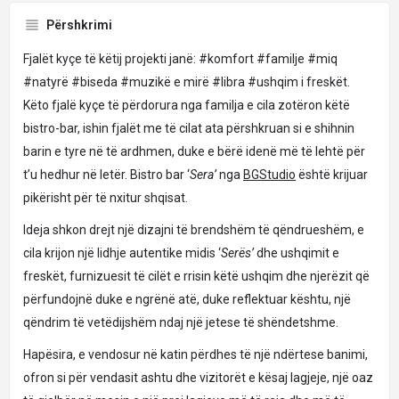
Përshkrimi
Fjalët kyçe të këtij projekti janë: #komfort #familje #miq
#natyrë #biseda #muzikë e mirë #libra #ushqim i freskët.
Këto fjalë kyçe të përdorura nga familja e cila zotëron këtë
bistro-bar, ishin fjalët me të cilat ata përshkruan si e shihnin
barin e tyre në të ardhmen, duke e bërë idenë më të lehtë për
t’u hedhur në letër. Bistro bar ‘
Sera’
nga
BGStudio
është krijuar
pikërisht për të nxitur shqisat.
Ideja shkon drejt një dizajni të brendshëm të qëndrueshëm, e
cila krijon një lidhje autentike midis ‘
Serës’
dhe ushqimit e
freskët, furnizuesit të cilët e rrisin këtë ushqim dhe njerëzit që
përfundojnë duke e ngrënë atë, duke reflektuar kështu, një
qëndrim të vetëdijshëm ndaj një jetese të shëndetshme.
Hapësira, e vendosur në katin përdhes të një ndërtese banimi,
ofron si për vendasit ashtu dhe vizitorët e kësaj lagjeje, një oaz