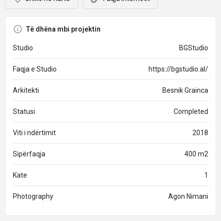
Të dhëna mbi projektin
Studio
BGStudio
Faqja e Studio
https://bgstudio.al/
Arkitekti
Besnik Grainca
Statusi
Completed
Viti i ndërtimit
2018
Sipërfaqja
400 m2
Kate
1
Photography
Agon Nimani