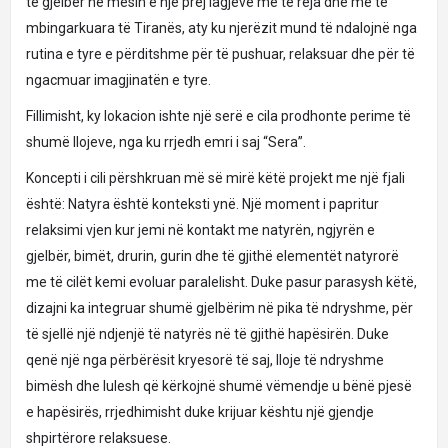
të gjelbër në mesin e një prej lagjeve më të reja dhe më të
mbingarkuara të Tiranës, aty ku njerëzit mund të ndalojnë nga
rutina e tyre e përditshme për të pushuar, relaksuar dhe për të
ngacmuar imagjinatën e tyre.
Fillimisht, ky lokacion ishte një serë e cila prodhonte perime të
shumë llojeve, nga ku rrjedh emri i saj “Sera”.
Koncepti i cili përshkruan më së mirë këtë projekt me një fjali
është: Natyra është konteksti ynë. Një moment i papritur
relaksimi vjen kur jemi në kontakt me natyrën, ngjyrën e
gjelbër, bimët, drurin, gurin dhe të gjithë elementët natyrorë
me të cilët kemi evoluar paralelisht. Duke pasur parasysh këtë,
dizajni ka integruar shumë gjelbërim në pika të ndryshme, për
të sjellë një ndjenjë të natyrës në të gjithë hapësirën. Duke
qenë një nga përbërësit kryesorë të saj, lloje të ndryshme
bimësh dhe lulesh që kërkojnë shumë vëmendje u bënë pjesë
e hapësirës, ​​rrjedhimisht duke krijuar kështu një gjendje
shpirtërore relaksuese.