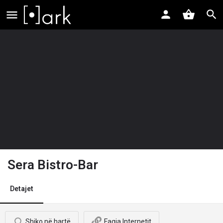
Sera Bistro-Bar
Detajet
Shiko në hartë
Faqja Internetit