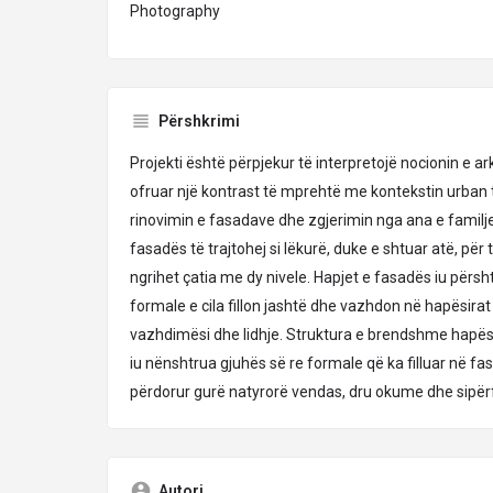
Photography
Përshkrimi
Projekti është përpjekur të interpretojë nocionin e ar
ofruar një kontrast të mprehtë me kontekstin urban 
rinovimin e fasadave dhe zgjerimin nga ana e familjes
fasadës të trajtohej si lëkurë, duke e shtuar atë, për 
ngrihet çatia me dy nivele. Hapjet e fasadës iu përsh
formale e cila fillon jashtë dhe vazhdon në hapësirat 
vazhdimësi dhe lidhje. Struktura e brendshme hapësi
iu nënshtrua gjuhës së re formale që ka filluar në fas
përdorur gurë natyrorë vendas, dru okume dhe sipër
Autori