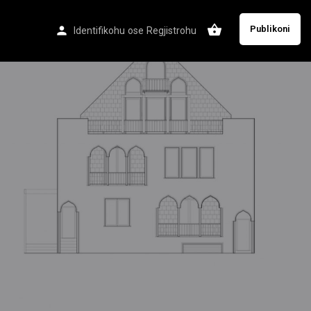
Publikoni
Identifikohu
ose
Regjistrohu