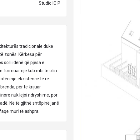
Studio IO P
kitekturës tradicionale duke
të zonës. Kërkesa për
 solli idenë që pjesa e
të formuar një kub mbi të cilin
tatën një ekzistence të re
brenda, për të krijuar
nore nuk lejoi ndryshime, por
adë. Në të gjithë shtëpinë janë
faqe muri të ashpra.