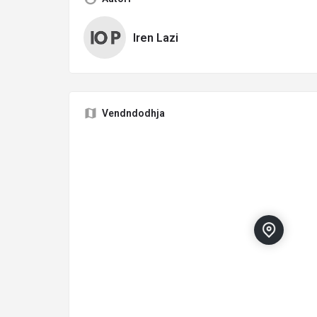
Iren Lazi
Vendndodhja