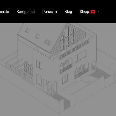
arrow_drop_down
onistë
Kompanitë
Punësim
Blog
Shqip: