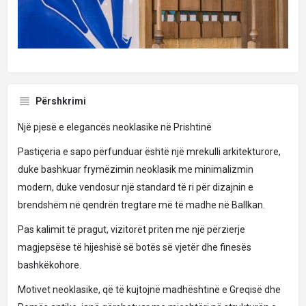
Përshkrimi
Një pjesë e elegancës neoklasike në Prishtinë
Pastiçeria e sapo përfunduar është një mrekulli arkitekturore,
duke bashkuar frymëzimin neoklasik me minimalizmin
modern, duke vendosur një standard të ri për dizajnin e
brendshëm në qendrën tregtare më të madhe në Ballkan.
Pas kalimit të pragut, vizitorët priten me një përzierje
magjepsëse të hijeshisë së botës së vjetër dhe finesës
bashkëkohore.
Motivet neoklasike, që të kujtojnë madhështinë e Greqisë dhe