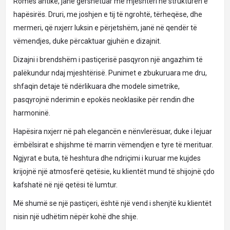
Romës antike, janë gërshetuar me mjeshtëri në strukturën e
hapësirës. Druri, me joshjen e tij të ngrohtë, tërheqëse, dhe
mermeri, që nxjerr luksin e përjetshëm, janë në qendër të
vëmendjes, duke përcaktuar gjuhën e dizajnit.
Dizajni i brendshëm i pastiçerisë pasqyron një angazhim të
palëkundur ndaj mjeshtërisë. Punimet e zbukuruara me dru,
shfaqin detaje të ndërlikuara dhe modele simetrike,
pasqyrojnë nderimin e epokës neoklasike për rendin dhe
harmoninë.
Hapësira nxjerr në pah elegancën e nënvlerësuar, duke i lejuar
ëmbëlsirat e shijshme të marrin vëmendjen e tyre të merituar.
Ngjyrat e buta, të heshtura dhe ndriçimi i kuruar me kujdes
krijojnë një atmosferë qetësie, ku klientët mund të shijojnë çdo
kafshatë në një qetësi të lumtur.
Më shumë se një pastiçeri, është një vend i shenjtë ku klientët
nisin një udhëtim nëpër kohë dhe shije.