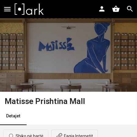
Matisse Prishtina Mall
Detajet
Shiko në hartë
Faqja Internetit