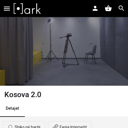
Kosova 2.0
Detajet
Shiko në hartë
Faqja Internetit