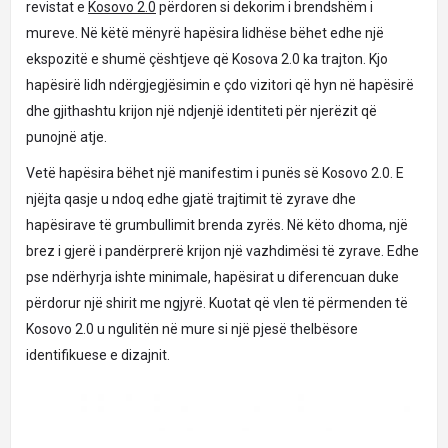
revistat e
Kosovo 2.0
përdoren si dekorim i brendshëm i
mureve. Në këtë mënyrë hapësira lidhëse bëhet edhe një
ekspozitë e shumë çështjeve që Kosova 2.0 ka trajton. Kjo
hapësirë ​​lidh ndërgjegjësimin e çdo vizitori që hyn në hapësirë ​​
dhe gjithashtu krijon një ndjenjë identiteti për njerëzit që
punojnë atje.
Vetë hapësira bëhet një manifestim i punës së Kosovo 2.0. E
njëjta qasje u ndoq edhe gjatë trajtimit të zyrave dhe
hapësirave të grumbullimit brenda zyrës. Në këto dhoma, një
brez i gjerë i pandërprerë krijon një vazhdimësi të zyrave. Edhe
pse ndërhyrja ishte minimale, hapësirat u diferencuan duke
përdorur një shirit me ngjyrë. Kuotat që vlen të përmenden të
Kosovo 2.0 u ngulitën në mure si një pjesë thelbësore
identifikuese e dizajnit.