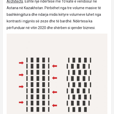
Architects
. Është një ndërtesë me 10 kate e vendosur në
Astana në Kazakhstan. Përbëhet nga tre volume masive të
bashkëngjitura dhe ndarja midis këtyre volumeve luhet nga
kontrasti i ngjyrës së zeze dhe të bardhë. Ndërtesa ka
përfunduar në vitin 2020 dhe shërben si qender biznesi.