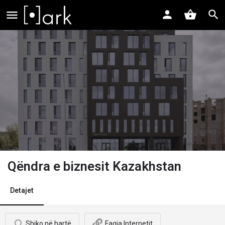
Qëndra e biznesit Kazakhstan
Detajet
Shiko në hartë
Faqja Internetit