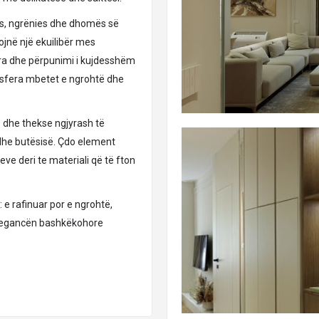
ës, ngrënies dhe dhomës së
jojnë një ekuilibër mes
ara dhe përpunimi i kujdesshëm
mosfera mbetet e ngrohtë dhe
e dhe thekse ngjyrash të
 dhe butësisë. Çdo element
e deri te materiali që të fton
 e rafinuar por e ngrohtë,
elegancën bashkëkohore