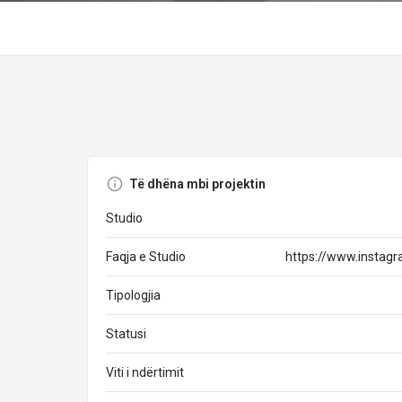
Të dhëna mbi projektin
Studio
Faqja e Studio
https://www.instag
Tipologjia
Statusi
Viti i ndërtimit