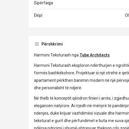
Sipërfaqja
Ekipi
Ol
Përshkrimi
Harmoni Teksturash nga
Tube Architects
Harmoni Teksturash eksploron ndërthurjen e ngrohtës
formës bashkëkohore. Projektuar si një strehë e qetë
apartament përkthen banimin modern në një përvojë 
dhe personalisht të ndjerë.
Në thelb të konceptit qëndron finieri i arrës, i zgjedhu
elegancën natyrore. Ai rrjedh në mënyrë të pandërp
ndenjes, duke krijuar vazhdimësi vizuale dhe harmon
teksturat e gurit dhe përfundimet e buta me suva sjel
ndërsa ndriçimi i shumë-shtresuar thekson çdo zonë