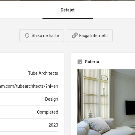
Detajet
Shiko në hartë
Faqja Internetit
Galeria
Tube Architects
ram.com/tubearchitects/?hl=en
Design
Completed
2023