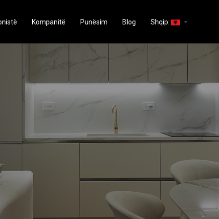
arrow_drop_down
onistë
Kompanitë
Punësim
Blog
Shqip: