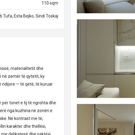
110 sqm
ti Tufa, Esta Bejko, Sindi Toskaj
isë, materialitetit dhe
 në zemër të qytetit, ky
ndijore — të qetë, të kuruar
r për tonet e tij të ngrohta dhe
rerë nga kuzhina në zonën e
ike. Në kontrast me të,
lin karakter dhe thellësi,
 me delikatesë dhe saktësi.