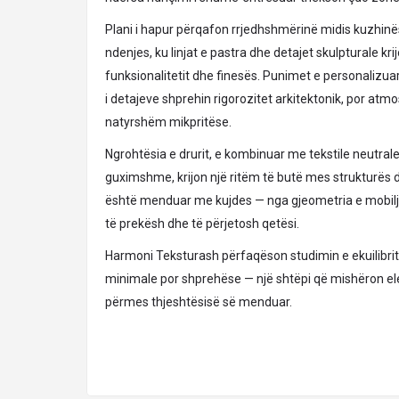
Plani i hapur përqafon rrjedhshmërinë midis kuzhin
ndenjes, ku linjat e pastra dhe detajet skulpturale kri
funksionalitetit dhe finesës. Punimet e personalizu
i detajeve shprehin rigorozitet arkitektonik, por at
natyrshëm mikpritëse.
Ngrohtësia e drurit, e kombinuar me tekstile neutral
guximshme, krijon një ritëm të butë mes strukturës
është menduar me kujdes — nga gjeometria e mobiljev
të prekësh dhe të përjetosh qetësi.
Harmoni Teksturash përfaqëson studimin e ekuilibrit:
minimale por shprehëse — një shtëpi që mishëron 
përmes thjeshtësisë së menduar.