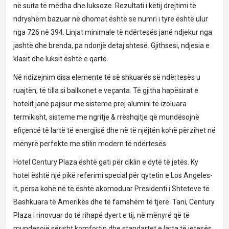
në suita të mëdha dhe luksoze. Rezultati i këtij drejtimi të
ndryshëm bazuar në dhomat është se numri i tyre është ulur
nga 726 në 394. Linjat minimale të ndërtesës janë ndjekur nga
jashtë dhe brenda, pa ndonjë detaj shtesë. Gjithsesi, ndjesia e
klasit dhe luksit është e qartë.
Në ridizejnim disa elemente të së shkuarës së ndërtesës u
ruajtën, të tilla si ballkonet e veçanta. Të gjitha hapësirat e
hotelit janë pajisur me sisteme prej alumini të izoluara
termikisht, sisteme me ngritje & rrëshqitje që mundësojnë
efiçencë të lartë të energjisë dhe në të njëjtën kohë përzihet në
mënyrë perfekte me stilin modern të ndërtesës.
Hotel Century Plaza është gati për ciklin e dytë të jetës. Ky
hotel është një pikë referimi special për qytetin e Los Angeles-
it, përsa kohë në të është akomoduar Presidenti i Shteteve të
Bashkuara të Amerikës dhe të famshëm të tjerë. Tani, Century
Plaza i rinovuar do të rihapë dyert e tij, në mënyrë që të
mundesojë sërisht komfortin dhe standartet e larta të jetesës.