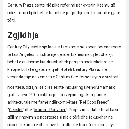
Century Plaza
është një pikë referimi për qytetin, kështu që
ridizenjimi i tij duhet të bëhet në përputhje me historinë e gjatë
të tij.
Zgjidhja
Century City është një lagje e famshme në zonën perëndimore
të Los Angeles-it. Është një qendër biznesi në qytet dhe kjo
bëhet e dukshme kur dikush sheh pamjen spektakolare që
krijojnë kullat e gjatë, në qiell.
Hoteli Century Plaza
, me
vendndodhje në zemrën e Century City, tërheq syrin e vizitorit.
Ndërtesa, dizajnii së cilës është iniciuar nga Minoru Yamaski
gjatë viteve '60, u caktua për ridizejnim nga kompanitë
arkitekturale me famë ndërkombëtare “
Pei Cobb Freed
”,
“
Gensler
” dhe “
Marmol Radziner
”. Propozimi arkitektural ka si
qëllim rinovimin e ndërtesës si një e tërë dhe fokusohet në
rikonstruktimin e dhomave të tij dhe në transformimin e tyre