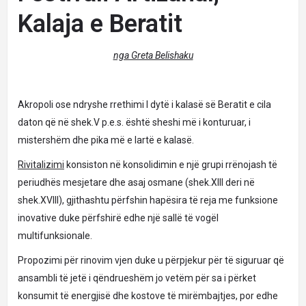
Kalaja e Beratit
nga Greta Belishaku
Akropoli ose ndryshe rrethimi I dytë i kalasë së Beratit e cila
daton që në shek.V p.e.s. është sheshi më i konturuar, i
mistershëm dhe pika më e lartë e kalasë.
Rivitalizimi
konsiston në konsolidimin e një grupi rrënojash të
periudhës mesjetare dhe asaj osmane (shek.XIII deri në
shek.XVIII), gjithashtu përfshin hapësira të reja me funksione
inovative duke përfshirë edhe një sallë të vogël
multifunksionale.
Propozimi për rinovim vjen duke u përpjekur për të siguruar që
ansambli të jetë i qëndrueshëm jo vetëm për sa i përket
konsumit të energjisë dhe kostove të mirëmbajtjes, por edhe