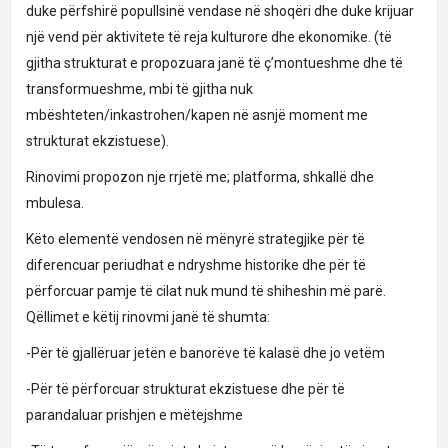
duke përfshirë popullsinë vendase në shoqëri dhe duke krijuar
një vend për aktivitete të reja kulturore dhe ekonomike. (të
gjitha strukturat e propozuara janë të ç’montueshme dhe të
transformueshme, mbi të gjitha nuk
mbështeten/inkastrohen/kapen në asnjë moment me
strukturat ekzistuese).
Rinovimi propozon nje rrjetë me; platforma, shkallë dhe
mbulesa.
Këto elementë vendosen në mënyrë strategjike për të
diferencuar periudhat e ndryshme historike dhe për të
përforcuar pamje të cilat nuk mund të shiheshin më parë.
Qëllimet e këtij rinovmi janë të shumta:
-Për të gjallëruar jetën e banorëve të kalasë dhe jo vetëm
-Për të përforcuar strukturat ekzistuese dhe për të
parandaluar prishjen e mëtejshme