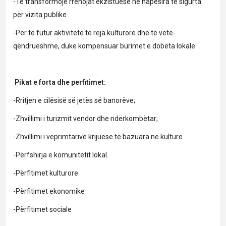
-Të transformojë rrënojat ekzistuese në hapësira të sigurta
për vizita publike
-Për të futur aktivitete të reja kulturore dhe të vetë-
qëndrueshme, duke kompensuar burimet e dobëta lokale
Pikat e forta dhe perfitimet:
-Rritjen e cilësisë së jetës së banorëve;
-Zhvillimi i turizmit vendor dhe ndërkombëtar;
-Zhvillimi i veprimtarive krijuese të bazuara në kulturë
-Përfshirja e komunitetit lokal.
-Përfitimet kulturore
-Përfitimet ekonomike
-Përfitimet sociale