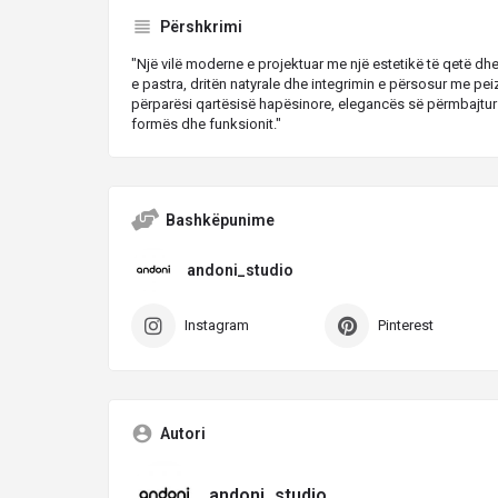
Përshkrimi
"Një vilë moderne e projektuar me një estetikë të qetë dhe
e pastra, dritën natyrale dhe integrimin e përsosur me peiz
përparësi qartësisë hapësinore, elegancës së përmbajtur 
formës dhe funksionit."
Bashkëpunime
andoni_studio
Instagram
Pinterest
Autori
andoni_studio