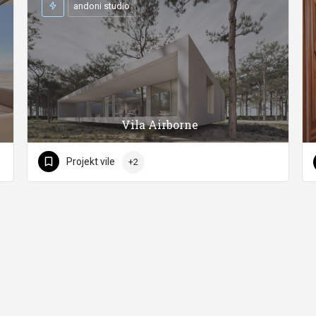
andoni studio
Vila Airborne
Projekt vile
+2