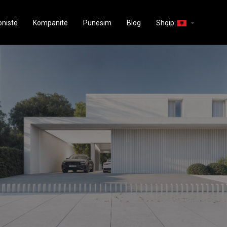
arrow_drop_down
onistë
Kompanitë
Punësim
Blog
Shqip: