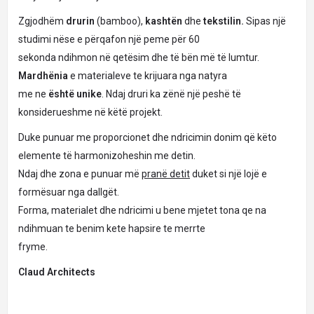
Zgjodhëm
drurin
(bamboo),
kashtën
dhe
tekstilin.
Sipas një
studimi nëse e përqafon një peme për 60
sekonda ndihmon në qetësim dhe të bën më të lumtur.
Mardhënia
e materialeve te krijuara nga natyra
me ne
është unike
. Ndaj druri ka zënë një peshë të
konsiderueshme në këtë projekt.
Duke punuar me proporcionet dhe ndricimin donim që këto
elemente të harmonizoheshin me detin.
Ndaj dhe zona e punuar më
pranë detit
duket si një lojë e
formësuar nga dallgët.
Forma, materialet dhe ndricimi u bene mjetet tona qe na
ndihmuan te benim kete hapsire te merrte
fryme.
Claud Architects