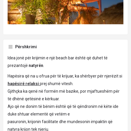
Përshkrimi
Idea jonë për krijimin e një beach bar është që duhet të
prezantojë
natyrën
.
Hapësira që na u ofrua për të krijuar, ka shërbyer për njerëzit si
hapësirë relaksi
prej shumë vitesh.
Gjithçka ka qenë në formën më bazike, por mjaftueshëm për
të dhënë qetësinë e kërkuar.
Ajo që ne donim të bënim është që të qëndronim në këte ide
duke shtuar elementë që vetëm e
pasuronin, krijonin facilitate dhe mundesonin impaktin që
natyra krijon tek njeriu.