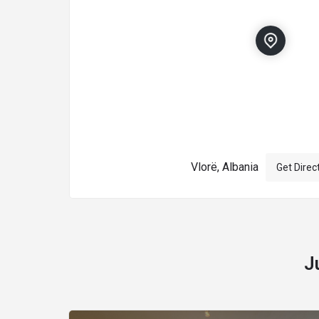
Vlorë, Albania
Get Direc
J