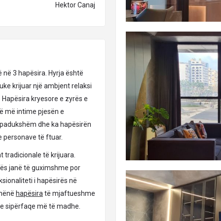
Hektor Canaj
 në 3 hapësira. Hyrja është
ke krijuar një ambjent relaksi
s. Hapësira kryesore e zyrës e
 më intime pjesën e
 të padukshëm dhe ka hapësirën
e personave të ftuar.
 tradicionale të krijuara.
rës janë të guximshme por
sionaliteti i hapësirës në
dhënë
hapësira
të mjaftueshme
e me sipërfaqe më të madhe.