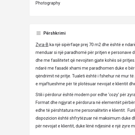
Photography
Përshkrimi
Zyra-B
ka një sipërfaqe prej 70 m2 dhe është e ndarë
menduar si një paradhomë për pritjen e personave du
dhe me fasilitetet që nevojiten gjate kohës së pritje
ndarë me fasadë xhami me paradhomen duke e bërë
qëndrimit në pritje. Tualeti është i fshehur në mur
e mjaftueshme për të plotësuar nevojat e klientit dh
Stili i përdorur është modern por edhe ‘cozy’ për zyrat
Format dhe ngjyrat e përdorura në elementët përbë
edhe të përshtatura me personalitetin e klientit. Funk
dispozicion është shfrytëzuar në maksimum duke 
për nevojat e klientit, duke lënë ndjesinë e një zyr