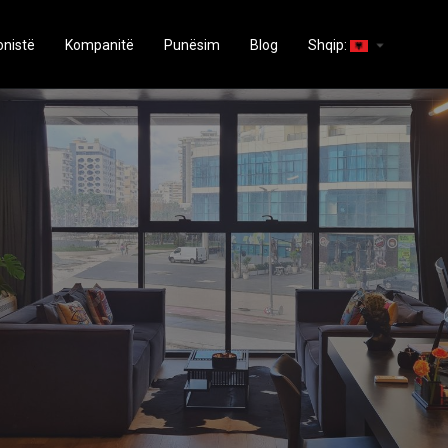
arrow_drop_down
onistë
Kompanitë
Punësim
Blog
Shqip: