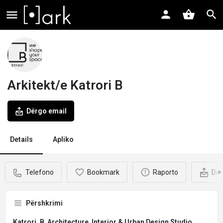
Arkitekt/e Katrori B
Dërgo email
Details
Apliko
Telefono
Bookmark
Raporto
Dër
Përshkrimi
Katrori_B
Architecture
,
Interior & Urban Design Studio