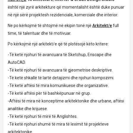
është një zyrë arkitekture që momentalisht është duke punuar
në një sërë projektesh rezidenciale, komerciale dhe interior.
Ne po kërkojmë të shtojmë në ekipin tonë një
Arkitekt/e
full
time, të talentuar dhe të motivuar.
Po kërkojmë një arkitekt/e që të plotësojë këto kritere:
-Të ketë njohuri të avancuara të Sketchup, Enscape dhe
AutoCAD.
-Të ketë njohuri të avancuara të gjeometrise deskriptive.
-Të ketë shkallë të lartë detajizmi dhe njohuri kompozimi.
-Të ketë aftësi të mira komunikuese dhe organizative.
-Të ketë aftësi për të bashkëpunuar në grup.
-Aftësi të mira në konceptime arkitektonike dhe urbane, aftësi
analitike dhe krijuese.
-Të ketë njohuri të mirë të Anglishtes.
-Të ketë njohuri shumë të mira të leximit të projekteve
arkitektonike.