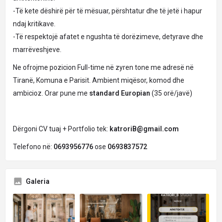
-Të kete dëshirë për të mësuar, përshtatur dhe të jetë i hapur
ndaj kritikave.
-Të respektojë afatet e ngushta të dorëzimeve, detyrave dhe
marrëveshjeve.
Ne ofrojme pozicion Full-time në zyren tone me adresë në
Tiranë, Komuna e Parisit. Ambient miqësor, komod dhe
ambicioz. Orar pune me
standard Europian
(35 orë/javë)
Dërgoni CV tuaj + Portfolio tek:
katroriB@gmail.com
Telefono në:
0693956776
ose
0693837572
Galeria