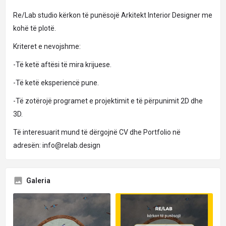
Re/Lab studio kërkon të punësojë Arkitekt Interior Designer me
kohë të plotë.
Kriteret e nevojshme:
-Të ketë aftësi të mira krijuese.
-Të ketë eksperiencë pune.
-Të zotërojë programet e projektimit e të përpunimit 2D dhe
3D.
Të interesuarit mund të dërgojnë CV dhe Portfolio në
adresën:
info@relab.design
Galeria