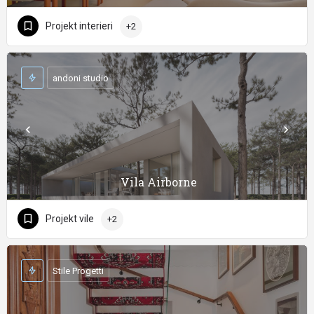
Projekt interieri
+2
andoni studio
Vila Airborne
Projekt vile
+2
Stile Progetti