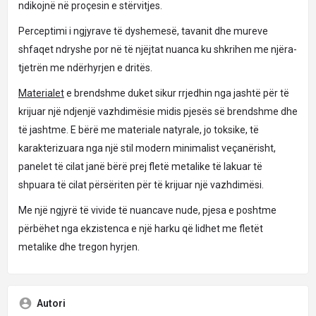
ndikojnë në proçesin e stërvitjes.
Perceptimi i ngjyrave të dyshemesë, tavanit dhe mureve
shfaqet ndryshe por në të njëjtat nuanca ku shkrihen me njëra-
tjetrën me ndërhyrjen e dritës.
Materialet
e brendshme duket sikur rrjedhin nga jashtë për të
krijuar një ndjenjë vazhdimësie midis pjesës së brendshme dhe
të jashtme. E bërë me materiale natyrale, jo toksike, të
karakterizuara nga një stil modern minimalist veçanërisht,
panelet të cilat janë bërë prej fletë metalike të lakuar të
shpuara të cilat përsëriten për të krijuar një vazhdimësi.
Me një ngjyrë të vivide të nuancave nude, pjesa e poshtme
përbëhet nga ekzistenca e një harku që lidhet me fletët
metalike dhe tregon hyrjen.
Autori