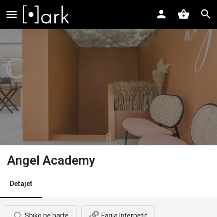
Angel Academy
Detajet
Shiko në hartë
Faqja Internetit