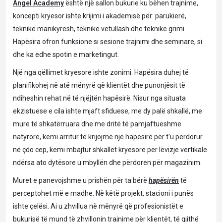
Angel Academy
është një sallon bukurie ku bëhen trajnime,
koncepti kryesor ishte krijimi i akademisë për: parukierë,
teknikë manikyrësh, teknikë vetullash dhe teknikë grimi.
Hapësira ofron funksione si sesione trajnimi dhe seminare, si
dhe ka edhe spotin e marketingut.
Një nga qëllimet kryesore ishte zonimi. Hapësira duhej të
planifikohej në atë mënyrë që klientët dhe punonjësit të
ndiheshin rehat në të njëjtën hapësirë. Nisur nga situata
ekzistuese e cila ishte mjaft sfiduese, me dy palë shkallë, me
mure të shkatërruara dhe me dritë të pamjaftueshme
natyrore, kemi arritur të krijojmë një hapësirë ​​për t'u përdorur
në çdo cep, kemi mbajtur shkallët kryesore për lëvizje vertikale
ndërsa ato dytësore u mbyllën dhe përdoren për magazinim.
Muret e panevojshme u prishën për ta bërë
hapësirën
të
perceptohet më e madhe. Në këtë projekt, stacioni i punës
ishte çelësi. Ai u zhvillua në mënyrë që profesionistët e
bukurisë të mund të zhvillonin trajnime për klientët, të gjithë