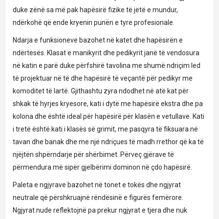
duke zënë sa më pak hapësirë ​​fizike të jetë e mundur,
ndërkohë që ende kryenin punën e tyre profesionale.
Ndarja e funksioneve bazohet në katet dhe hapësirën e
ndërtesës. Klasat e manikyrit dhe pedikyrit janë të vendosura
në katin e parë duke përfshirë tavolina me shumë ndriçim led
të projektuar në të dhe hapësirë ​​të veçantë për pedikyr me
komoditet të lartë. Gjithashtu zyra ndodhet në atë kat për
shkak të hyrjes kryesore, kati i dytë me hapësirë ekstra dhe pa
kolona dhe është ideal për hapësirë për klasën e vetullave. Kati
i tretë është kati i klasës së grimit, me pasqyra të fiksuara në
tavan dhe banak dhe me një ndriçues të madh rrethor që ka të
njëjtën shpërndarje për shërbimet. Përveç gjërave të
përmendura më sipër gjelbërimi dominon në çdo hapësirë.
Paleta e ngjyrave bazohet në tonet e tokës dhe ngjyrat
neutrale që përshkruajnë rëndësinë e figurës femërore.
Ngjyrat nude reflektojnë pa prekur ngjyrat e tjera dhe nuk