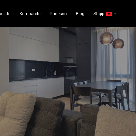
arrow_drop_down
onistë
Kompanitë
Punësim
Blog
Shqip: