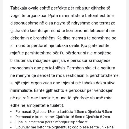
Tabakaja ovale
është perfekte për mbajtur gjithçka të
vogël të organizuar.
Pjata minimaliste
e betonit është e
disponueshme në disa ngjyra të ndryshme dhe terrazzo
gjithashtu kështu që mund të kombinohet lehtësisht me
dekorimin e brendshëm. Ka disa mënyra të ndryshme se
si mund të përdoret një tabaka ovale. Kjo pjatë është
mjaft e përshtatshme për t’u përdorur si një mbajtëse
bizhuterish, mbajtëse qirinjsh, e përsosur si mbajtëse
monedhash ose portofolësh. Përmban skajet e ngritura
në mënyrë qe sendet të mos reshqasin. E përshtatshëme
si një mjet organizues ose thjesht një tabaka dekorative
minimaliste. Është gjithashtu e përsosur për vendosjen
në një raft ose tavolinë, mund të qëndroje shumë mirë
edhe në ambjentet e tualetit.
Permasat: Gjatësia 18cm x Lartësia 1.5cm x Gjerësia 9.5cm
Permasat e brendshme: Gjatësia 16.5cm x Gjerësia 8.2cm
E pajisur me tapa për të mbrojtur sipërfaqet
E punuar me beton të pigmentuar, çdo pjesë është unike në