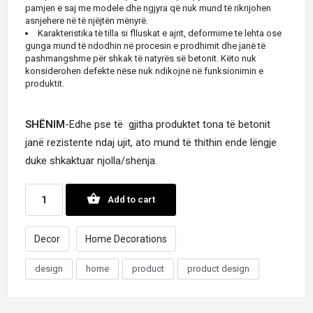
pamjen e saj me modele dhe ngjyra që nuk mund të rikrijohen
asnjehere në të njëjtën mënyrë.
Karakteristika të tilla si flluskat e ajrit, deformime te lehta ose
gunga mund të ndodhin në procesin e prodhimit dhe janë të
pashmangshme për shkak të natyrës së betonit. Këto nuk
konsiderohen defekte nëse nuk ndikojnë në funksionimin e
produktit.
SHËNIM
-Edhe pse të gjitha produktet tona të betonit
janë rezistente ndaj ujit, ato mund të thithin ende lëngje
duke shkaktuar njolla/shenja.
Add to cart
Decor
Home Decorations
design
home
product
product design