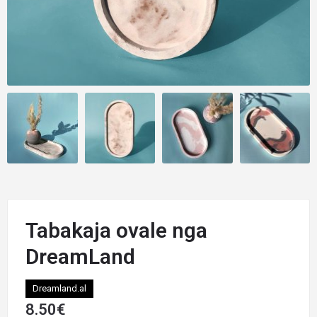
Tabakaja ovale nga
DreamLand
Dreamland.al
8.50
€