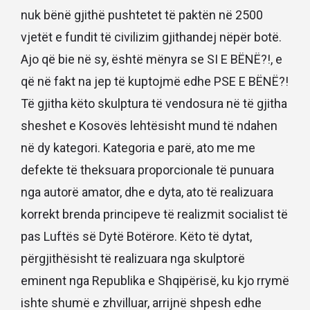
nuk bënë gjithë pushtetet të paktën në 2500
vjetët e fundit të civilizim gjithandej nëpër botë.
Ajo që bie në sy, është mënyra se SI E BËNË?!, e
që në fakt na jep të kuptojmë edhe PSE E BËNË?!
Të gjitha këto skulptura të vendosura në të gjitha
sheshet e Kosovës lehtësisht mund të ndahen
në dy kategori. Kategoria e parë, ato me me
defekte të theksuara proporcionale të punuara
nga autorë amator, dhe e dyta, ato të realizuara
korrekt brenda principeve të realizmit socialist të
pas Luftës së Dytë Botërore. Këto të dytat,
përgjithësisht të realizuara nga skulptorë
eminent nga Republika e Shqipërisë, ku kjo rrymë
ishte shumë e zhvilluar, arrijnë shpesh edhe