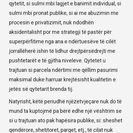
qytetit, si sulmi mbi lagjet e banimit individual, si
sulmi mbi pronat publike, si ai me abuzimin me
procesin e privatizimit, nuk ndodhën
aksidentalisht por me strategji të pastër për
superpërfitime nga ana e ndërtuesëve të cilët
jorrallëherë ishin të lidhur drejtpërsëdrejti me
pushtetarët e të gjitha niveleve. Qytetet u
trajtuan si parcela ndërtimi me qëllim pasurimi
maksimal duke harruar krejtësisht kualitetin e
jetës së qytetarit brenda tij.
Natyrisht, këtë periudhë njëzetvjeçare nuk do të
mund ta kuptojmë pa bërë edhe një vështrim se
si u trajtuan ato pak hapësira publike, si: sheshet
qendërore, shetitoret, parqet, etj., të cilat nuk