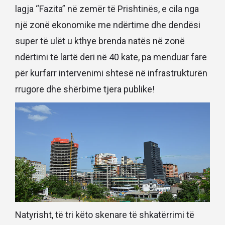
lagja “Fazita” në zemër të Prishtinës, e cila nga
një zonë ekonomike me ndërtime dhe dendësi
super të ulët u kthye brenda natës në zonë
ndërtimi të lartë deri në 40 kate, pa menduar fare
për kurfarr intervenimi shtesë në infrastrukturën
rrugore dhe shërbime tjera publike!
Natyrisht, të tri këto skenare të shkatërrimi të