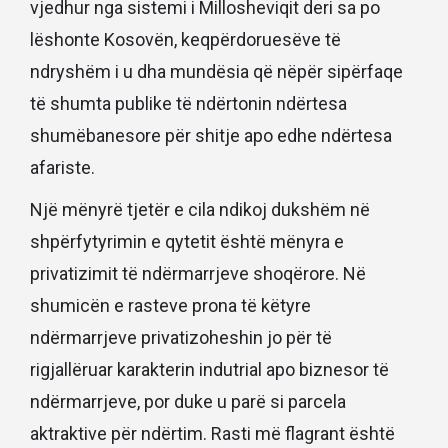
vjedhur nga sistemi i Millosheviqit deri sa po
lëshonte Kosovën, keqpërdoruesëve të
ndryshëm i u dha mundësia që nëpër sipërfaqe
të shumta publike të ndërtonin ndërtesa
shumëbanesore për shitje apo edhe ndërtesa
afariste.
Një mënyrë tjetër e cila ndikoj dukshëm në
shpërfytyrimin e qytetit është mënyra e
privatizimit të ndërmarrjeve shoqërore. Në
shumicën e rasteve prona të këtyre
ndërmarrjeve privatizoheshin jo për të
rigjallëruar karakterin indutrial apo biznesor të
ndërmarrjeve, por duke u parë si parcela
aktraktive për ndërtim. Rasti më flagrant është