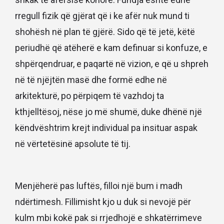
rregull fizik që gjërat që i ke afër nuk mund ti
shohësh në plan të gjërë. Sido që të jetë, këtë
periudhë që atëherë e kam definuar si konfuze, e
shpërqendruar, e paqartë në vizion, e që u shpreh
në të njëjtën masë dhe formë edhe në
arkitekturë, po përpiqem të vazhdoj ta
kthjelltësoj, nëse jo më shumë, duke dhënë një
këndvështrim krejt individual pa insituar aspak
në vërtetësinë apsolute të tij.
Menjëherë pas luftës, filloi një bum i madh
ndërtimesh. Fillimisht kjo u duk si nevojë për
kulm mbi kokë pak si rrjedhojë e shkatërrimeve