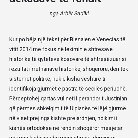
nga
Arbër Sadiki
Kur po bëja një tekst për Bienalen e Venecias të
vitit 2014 me fokus në leximin e shtresave
historike të qyteteve kosovare të shtresëzuar si
rezultat i rrethanave historike, shoqërore, deri tek
sistemet politike, nuk e kisha vështirë ti
identifikoja gjurmët e pastra të secilës periudhë.
Përceptohej qartas vullneti i perandorit Justinian
që përmes shkëlqimit të Ulpianës të lëjë gjurmë
në viset prej nga kishte prejardhjen, ndikimi i
kishës ortodokse në rendin shoqëror mesjetar
përmes kishave dhe manastireve, dominimi