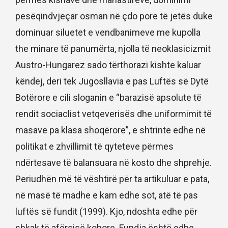
pesëqindvjeçar osman në çdo pore të jetës duke
dominuar siluetet e vendbanimeve me kupolla
the minare të panumërta, njolla të neoklasicizmit
Austro-Hungarez sado tërthorazi kishte kaluar
këndej, deri tek Jugosllavia e pas Luftës së Dytë
Botërore e cili sloganin e “barazisë apsolute të
rendit sociaclist vetqeverisës dhe uniformimit të
masave pa klasa shoqërore”, e shtrinte edhe në
politikat e zhvillimit të qyteteve përmes
ndërtesave të balansuara në kosto dhe shprehje.
Periudhën më të vështirë për ta artikuluar e pata,
në masë të madhe e kam edhe sot, atë të pas
luftës së fundit (1999). Kjo, ndoshta edhe për
shkak të afërsisë kohore. Fundja është edhe