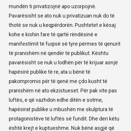
mundën ti privatizojnë apo uzorpojnë.
Pavarësisht se ato nuk u privatizuan nuk do të
thotë se nuk u keqpërdorën. Pushtetet e kësaj
kohe e kishin fare të qartë rëndësinë e
manifestimit të fuqisë së tyre përmes të qenurit
të pranishëm në qendër të publikut. Kështu
pavarësisht se nuk u lodhën për të krijuar asnjë
hapësirë publike të re, ata u bënë të
pakompromis për të qenë me çdo kusht të
pranishëm në ato ekzistueset. Për pak vite pas
luftës, e që vazhdon edhe ditën e sotme,
hapësirat publike u mbushën me skulptura të
protagonistëve të luftës së fundit. Dhe deri këtu
është krejt e kuptueshme. Nuk bënë asgjë që