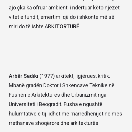
ajo çka ka ofruar ambienti i ndërtuar këto njëzet
vitet e fundit, emërtimi që do i shkonte më së
miri do të ishte ARKI
TORTURË
.
Arbër Sadiki
(1977) arkitekt, ligjërues, kritik.
Mbanë gradën Doktor i Shkencave Teknike në
Fushën e Arkitekturës dhe Urbanizmit nga
Universiteti i Beogradit. Fusha e ngushtë
hulumtative e tij lidhet me marrëdhënijet në mes
rrethanave shoqërore dhe arkitekturës.