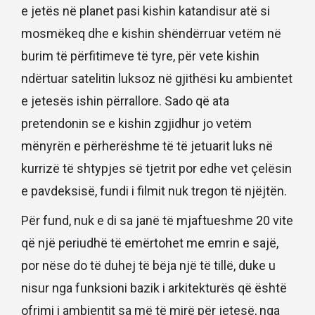
e jetës në planet pasi kishin katandisur atë si
mosmëkeq dhe e kishin shëndërruar vetëm në
burim të përfitimeve të tyre, për vete kishin
ndërtuar satelitin luksoz në gjithësi ku ambientet
e jetesës ishin përrallore. Sado që ata
pretendonin se e kishin zgjidhur jo vetëm
mënyrën e përherëshme të të jetuarit luks në
kurrizë të shtypjes së tjetrit por edhe vet çelësin
e pavdeksisë, fundi i filmit nuk tregon të njëjtën.
Për fund, nuk e di sa janë të mjaftueshme 20 vite
që një periudhë të emërtohet me emrin e sajë,
por nëse do të duhej të bëja një të tillë, duke u
nisur nga funksioni bazik i arkitekturës që është
ofrimi i ambientit sa më të mirë për jetesë, nga