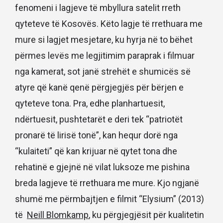
fenomeni i lagjeve të mbyllura satelit rreth
qyteteve të Kosovës. Këto lagje të rrethuara me
mure si lagjet mesjetare, ku hyrja në to bëhet
përmes levës me legjitimim paraprak i filmuar
nga kamerat, sot janë strehët e shumicës së
atyre që kanë qenë përgjegjës për bërjen e
qyteteve tona. Pra, edhe planhartuesit,
ndërtuesit, pushtetarët e deri tek “patriotët
pronarë të lirisë tonë”, kan hequr dorë nga
“kulaiteti” që kan krijuar në qytet tona dhe
rehatinë e gjejnë në vilat luksoze me pishina
breda lagjeve të rrethuara me mure. Kjo ngjanë
shumë me përmbajtjen e filmit “Elysium” (2013)
të
Neill Blomkamp
, ku përgjegjësit për kualitetin