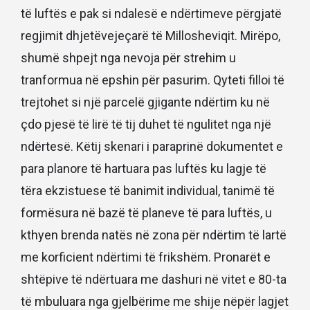
të luftës e pak si ndalesë e ndërtimeve përgjatë
regjimit dhjetëvejeçarë të Millosheviqit. Mirëpo,
shumë shpejt nga nevoja për strehim u
tranformua në epshin për pasurim. Qyteti filloi të
trejtohet si një parcelë gjigante ndërtim ku në
çdo pjesë të lirë të tij duhet të ngulitet nga një
ndërtesë. Këtij skenari i paraprinë dokumentet e
para planore të hartuara pas luftës ku lagje të
tëra ekzistuese të banimit individual, tanimë të
formësura në bazë të planeve të para luftës, u
kthyen brenda natës në zona për ndërtim të lartë
me korficient ndërtimi të frikshëm. Pronarët e
shtëpive të ndërtuara me dashuri në vitet e 80-ta
të mbuluara nga gjelbërime me shije nëpër lagjet