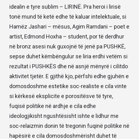
idealin e tyre sublim – LIRINË. Pra heroi i lirisë
tonë mund të ketë edhe të kaluar intelektuale, si
Hamëz Jashari – mësus, Agim Ramdani – poet e
artist, Edmond Hoxha – student, por të derdhur
në bronz asesi nuk guxojnë të jenë pa PUSHKË,
sepse duhet këmbëngulur se liria erdhi vetëm si
rezultat i PUSHKËS dhe në asnjë mënyrë i cilitdo
aktivitet tjetër. E gjithë kjo, përfshi edhe gjuhën e
domosdoshme estetike soc-realiste e cila vinte
si kërkesë eksplicite e porositësve të tyre,
fuqisë politike në ardhje e cila edhe
ideologjikisht ngushtësisht ishte e lidhur me
soc-relaizmin donin të tregonin fuqinë politike në
hapësirë e cila domosdoshmërisht duhet të