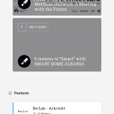
Matthias Hollwich :A Meeting
with the Future
08/11/2025
5 reasons to “Smart” with
SMART HOME ALBANIA
Punësim
Re/Lab - Arkitekt
Full time