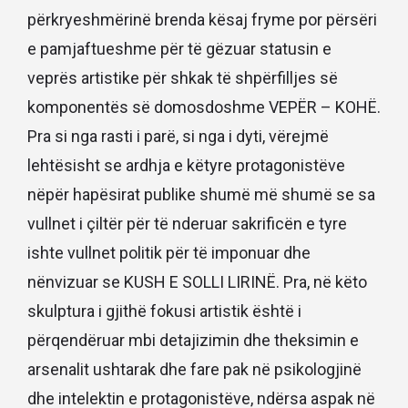
përkryeshmërinë brenda kësaj fryme por përsëri
e pamjaftueshme për të gëzuar statusin e
veprës artistike për shkak të shpërfilljes së
komponentës së domosdoshme VEPËR – KOHË.
Pra si nga rasti i parë, si nga i dyti, vërejmë
lehtësisht se ardhja e këtyre protagonistëve
nëpër hapësirat publike shumë më shumë se sa
vullnet i çiltër për të nderuar sakrificën e tyre
ishte vullnet politik për të imponuar dhe
nënvizuar se KUSH E SOLLI LIRINË. Pra, në këto
skulptura i gjithë fokusi artistik është i
përqendëruar mbi detajizimin dhe theksimin e
arsenalit ushtarak dhe fare pak në psikologjinë
dhe intelektin e protagonistëve, ndërsa aspak në