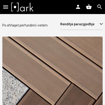
Renditje parazgjedhje
Po shfaqet përfundimi i vetëm