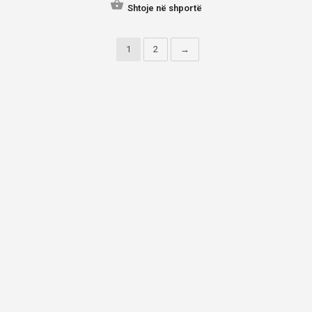
Shtoje në shportë
1
2
→