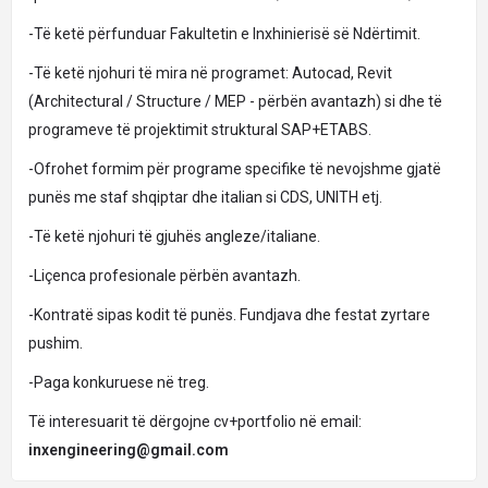
-Të ketë përfunduar Fakultetin e Inxhinierisë së Ndërtimit.
-Të ketë njohuri të mira në programet: Autocad, Revit
(Architectural / Structure / MEP - përbën avantazh) si dhe të
programeve të projektimit struktural SAP+ETABS.
-Ofrohet formim për programe specifike të nevojshme gjatë
punës me staf shqiptar dhe italian si CDS, UNITH etj.
-Të ketë njohuri të gjuhës angleze/italiane.
-Liçenca profesionale përbën avantazh.
-Kontratë sipas kodit të punës. Fundjava dhe festat zyrtare
pushim.
-Paga konkuruese në treg.
Të interesuarit të dërgojne cv+portfolio në email:
inxengineering@gmail.com