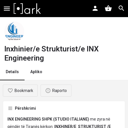
Inxhinier/e Strukturist/e INX
Engineering
Details
Apliko
Bookmark
Raporto
Përshkrimi
INX ENGINEERING SHPK (STUDIO ITALIANE)
me zyra në
qëndër të Tiranës kërkon:
INXHINER/E STRUKTURIST /E