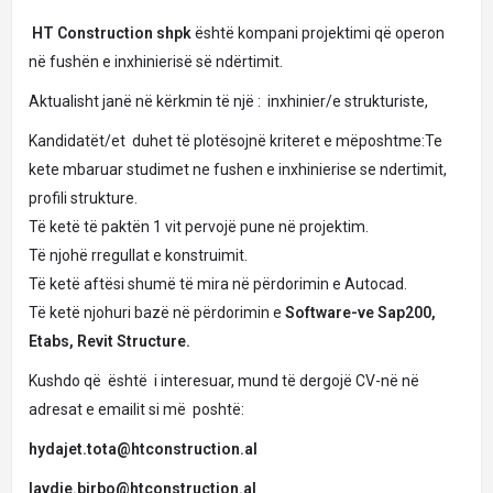
HT Construction shpk
është kompani projektimi që operon
në fushën e inxhinierisë së ndërtimit.
Aktualisht janë në kërkmin të një : inxhinier/e strukturiste,
Kandidatët/et duhet të plotësojnë kriteret e mëposhtme:Te
kete mbaruar studimet ne fushen e inxhinierise se ndertimit,
profili strukture.
Të ketë të paktën 1 vit pervojë pune në projektim.
Të njohë rregullat e konstruimit.
Të ketë aftësi shumë të mira në përdorimin e Autocad.
Të ketë njohuri bazë në përdorimin e
Software-ve Sap200,
Etabs, Revit Structure.
Kushdo që është i interesuar, mund të dergojë CV-në në
adresat e emailit si më poshtë:
hydajet.tota@htconstruction.al
lavdie.birbo@htconstruction.al