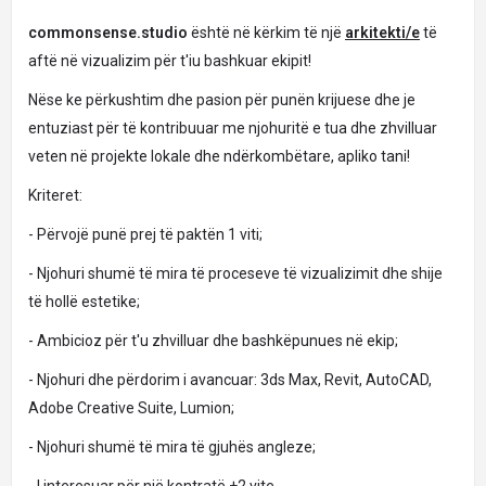
commonsense.studio
është në kërkim të një
arkitekti/e
të
aftë në vizualizim për t'iu bashkuar ekipit!
Nëse ke përkushtim dhe pasion për punën krijuese dhe je
entuziast për të kontribuuar me njohuritë e tua dhe zhvilluar
veten në projekte lokale dhe ndërkombëtare, apliko tani!
Kriteret:
- Përvojë punë prej të paktën 1 viti;
- Njohuri shumë të mira të proceseve të vizualizimit dhe shije
të hollë estetike;
- Ambicioz për t'u zhvilluar dhe bashkëpunues në ekip;
- Njohuri dhe përdorim i avancuar: 3ds Max, Revit, AutoCAD,
Adobe Creative Suite, Lumion;
- Njohuri shumë të mira të gjuhës angleze;