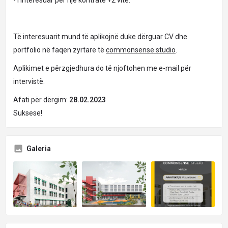
- I interesuar për një kontratë +2 vite.
Të interesuarit mund të aplikojnë duke dërguar CV dhe
portfolio në faqen zyrtare të
commonsense.studio
.
Aplikimet e përzgjedhura do të njoftohen me e-mail për
intervistë.
Afati për dërgim:
28.02.2023
Suksese!
Galeria