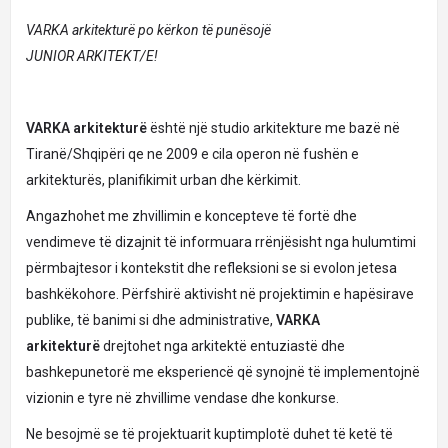
VARKA arkitekturë po kërkon të punësojë
JUNIOR ARKITEKT/E!
VARKA arkitekturë
është një studio arkitekture me bazë në
Tiranë/Shqipëri qe ne 2009 e cila operon në fushën e
arkitekturës, planifikimit urban dhe kërkimit.
Angazhohet me zhvillimin e koncepteve të fortë dhe
vendimeve të dizajnit të informuara rrënjësisht nga hulumtimi
përmbajtesor i kontekstit dhe refleksioni se si evolon jetesa
bashkëkohore. Përfshirë aktivisht në projektimin e hapësirave
publike, të banimi si dhe administrative,
VARKA
arkitekturë
drejtohet nga arkitektë entuziastë dhe
bashkepunetorë me eksperiencë që synojnë të implementojnë
vizionin e tyre në zhvillime vendase dhe konkurse.
Ne besojmë se të projektuarit kuptimplotë duhet të ketë të