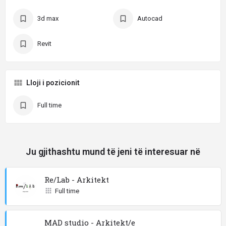
3d max
Autocad
Revit
Lloji i pozicionit
Full time
Ju gjithashtu mund të jeni të interesuar në
Re/Lab - Arkitekt
Full time
MAD studio - Arkitekt/e