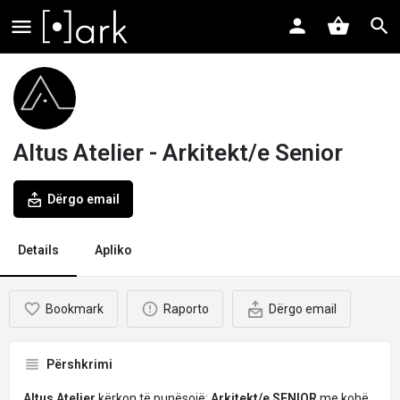
Altus Atelier - Arkitekt/e Senior
Dërgo email
Details
Apliko
Bookmark
Raporto
Dërgo email
Përshkrimi
Altus Atelier
kërkon të punësojë:
Arkitekt/e
SENIOR
me kohë