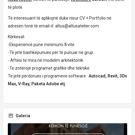
të plotë.
Të interesuarit të aplikojnë duke nisur CV + Portfolio në
adresën tonë të email-it:
altus@altusatelier.com
Kērkesat.
-Eksperiencë pune minimumi
5
vite
-Të jetë bashkëpunues për të punuar në grup
- Aftësi të mira në modelim arkitektonik
-Te zotërojë programet grafike dhe teknike
Te jetë përdorues i programeve software :
Autocad, Revit, 3Ds
Max, V-Ray, Paketa Adobe etj
.
Galeria