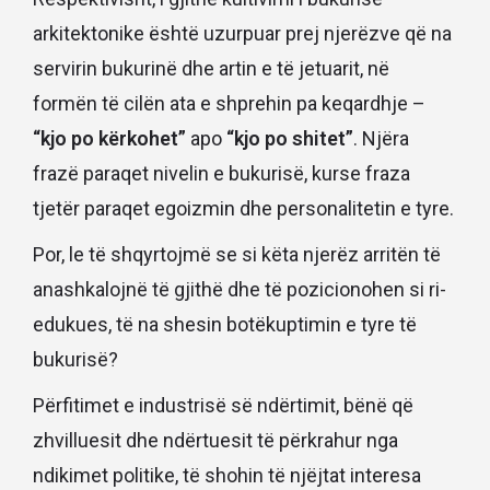
arkitektonike është uzurpuar prej njerëzve që na
servirin bukurinë dhe artin e të jetuarit, në
formën të cilën ata e shprehin pa keqardhje –
“kjo po kërkohet”
apo
“kjo po shitet”
. Njëra
frazë paraqet nivelin e bukurisë, kurse fraza
tjetër paraqet egoizmin dhe personalitetin e tyre.
Por, le të shqyrtojmë se si këta njerëz arritën të
anashkalojnë të gjithë dhe të pozicionohen si ri-
edukues, të na shesin botëkuptimin e tyre të
bukurisë?
Përfitimet e industrisë së ndërtimit, bënë që
zhvilluesit dhe ndërtuesit të përkrahur nga
ndikimet politike, të shohin të njëjtat interesa