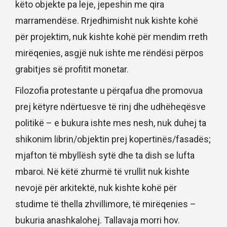
këto objekte pa leje, jepeshin me qira
marramendëse. Rrjedhimisht nuk kishte kohë
për projektim, nuk kishte kohë për mendim rreth
mirëqenies, asgjë nuk ishte me rëndësi përpos
grabitjes së profitit monetar.
Filozofia protestante u përqafua dhe promovua
prej këtyre ndërtuesve të rinj dhe udhëheqësve
politikë – e bukura ishte mes nesh, nuk duhej ta
shikonim librin/objektin prej kopertinës/fasadës;
mjafton të mbyllësh sytë dhe ta dish se lufta
mbaroi. Në këtë zhurmë të vrullit nuk kishte
nevojë për arkitektë, nuk kishte kohë për
studime të thella zhvillimore, të mirëqenies –
bukuria anashkalohej. Tallavaja morri hov.