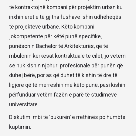
të kontraktojnë kompani për projektim urban ku
inxhinieret e të gjitha fushave ishin udhëheqës
të projekteve urbane. Këto kompani
jokompetente për këtë punë specifike,
punësonin Bachelor të Arkitekturës, që të
mbulonin kërkesat kontraktuale të cilët, jo vetëm
se nuk kishin njohuri profesionale për punën që
duhej bërë, por as që duhet të kishin të drejtë
ligjore që të merreshin me këto punë, pasi kishin
përfunduar vetëm fazën e parë të studimeve
universitare.
Diskutimi mbi të ‘bukurën’ e rrethinës po humbte
kuptimin.