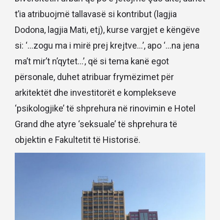
t’ia atribuojmë tallavasë si kontribut (lagjia
Dodona, lagjia Mati, etj), kurse vargjet e këngëve
si: ‘…zogu ma i mirë prej krejtve…’, apo ‘…na jena
ma’t mir’t n’qytet…’, që si tema kanë egot
përsonale, duhet atribuar frymëzimet për
arkitektët dhe investitorët e komplekseve
‘psikologjike’ të shprehura në rinovimin e Hotel
Grand dhe atyre ‘seksuale’ të shprehura të
objektin e Fakultetit të Historisë.