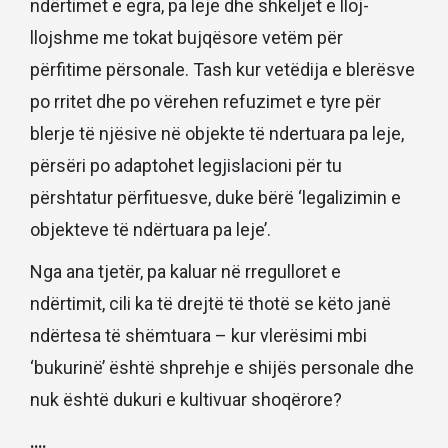
ndërtimet e egra, pa leje dhe shkeljet e lloj-
llojshme me tokat bujqësore vetëm për
përfitime përsonale. Tash kur vetëdija e blerësve
po rritet dhe po vërehen refuzimet e tyre për
blerje të njësive në objekte të ndertuara pa leje,
përsëri po adaptohet legjislacioni për tu
përshtatur përfituesve, duke bërë ‘legalizimin e
objekteve të ndërtuara pa leje’.
Nga ana tjetër, pa kaluar në rregulloret e
ndërtimit, cili ka të drejtë të thotë se këto janë
ndërtesa të shëmtuara – kur vlerësimi mbi
‘bukurinë’ është shprehje e shijës personale dhe
nuk është dukuri e kultivuar shoqërore?
….