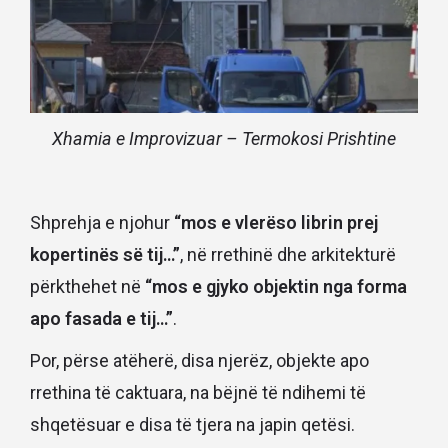
Xhamia e Improvizuar – Termokosi Prishtine
Shprehja e njohur
“mos e vlerëso librin prej
kopertinës së tij…”
, në rrethinë dhe arkitekturë
përkthehet në
“mos e gjyko objektin nga forma
apo fasada e tij…”
.
Por, përse atëherë, disa njerëz, objekte apo
rrethina të caktuara, na bëjnë të ndihemi të
shqetësuar e disa të tjera na japin qetësi.