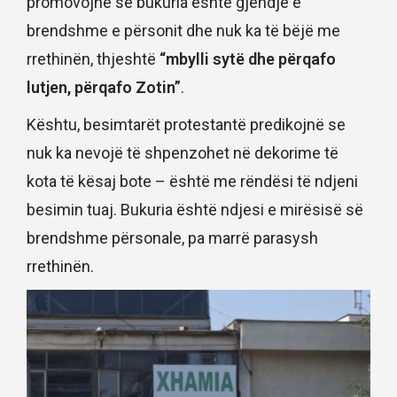
promovojnë se bukuria është gjendje e
brendshme e përsonit dhe nuk ka të bëjë me
rrethinën, thjeshtë
“mbylli sytë dhe përqafo
lutjen, përqafo Zotin”
.
Kështu, besimtarët protestantë predikojnë se
nuk ka nevojë të shpenzohet në dekorime të
kota të kësaj bote – është me rëndësi të ndjeni
besimin tuaj. Bukuria është ndjesi e mirësisë së
brendshme përsonale, pa marrë parasysh
rrethinën.