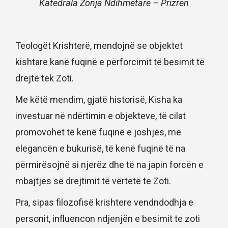
Katedrala Zonja Ndihmëtare – Prizren
Teologët Krishterë, mendojnë se objektet
kishtare kanë fuqinë e përforcimit të besimit të
drejtë tek Zoti.
Me këtë mendim, gjatë historisë, Kisha ka
investuar në ndërtimin e objekteve, të cilat
promovohet të kenë fuqinë e joshjes, me
elegancën e bukurisë, të kenë fuqinë të na
përmirësojnë si njerëz dhe të na japin forcën e
mbajtjes së drejtimit të vërtetë te Zoti.
Pra, sipas filozofisë krishtere vendndodhja e
personit, influencon ndjenjën e besimit te zoti