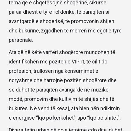
tema që e shqetësojnë shoqërinë, sikurse
paraardhësit e tyre folklorikë, të paraqiten si
avantgardë e shoqerisë, të promovonin shijen
dhe bukurinë, zgjodhën të merren me egot e tyre
personale.
Ata që në këtë varfëri shoqërore mundohen të
identifikohen me pozitën e VIP-it, të cilit do
profesion, trullosen nga konsumimet e
ndryshme dhe harrojnë pozitën shoqërore dhe
se duhet të paraqiten avangarde në muzikë,
modë, promovim dhe kultivim të shijës dhe të
bukurës. Në vend të kësaj, ata bien nën ndikimin
e energjisë “kjo po kërkohet”, apo “kjo po shitet”.
Diversitetin urban që po e jetojmë çdo ditë, duhet