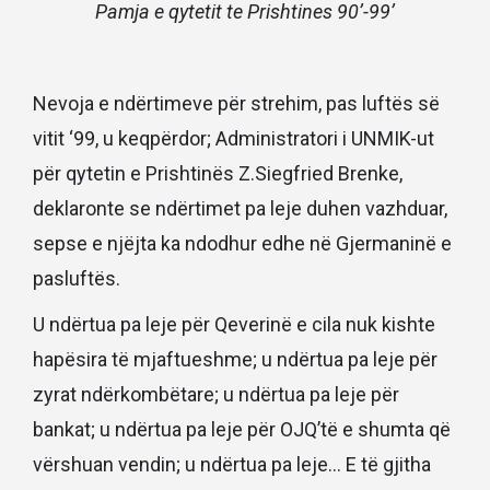
Pamja e qytetit te Prishtines 90’-99’
Nevoja e ndërtimeve për strehim, pas luftës së
vitit ‘99, u keqpërdor; Administratori i UNMIK-ut
për qytetin e Prishtinës Z.Siegfried Brenke,
deklaronte se ndërtimet pa leje duhen vazhduar,
sepse e njëjta ka ndodhur edhe në Gjermaninë e
pasluftës.
U ndërtua pa leje për Qeverinë e cila nuk kishte
hapësira të mjaftueshme; u ndërtua pa leje për
zyrat ndërkombëtare; u ndërtua pa leje për
bankat; u ndërtua pa leje për OJQ’të e shumta që
vërshuan vendin; u ndërtua pa leje… E të gjitha