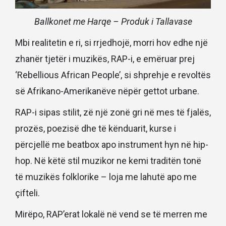
Ballkonet me Harqe – Produk i Tallavase
Mbi realitetin e ri, si rrjedhojë, morri hov edhe një
zhanër tjetër i muzikës, RAP-i, e emëruar prej
‘Rebellious African People’, si shprehje e revoltës
së Afrikano-Amerikanëve nëpër gettot urbane.
RAP-i sipas stilit, zë një zonë gri në mes të fjalës,
prozës, poezisë dhe të kënduarit, kurse i
përcjellë me beatbox apo instrument hyn në hip-
hop. Në këtë stil muzikor ne kemi traditën tonë
të muzikës folklorike – loja me lahutë apo me
çifteli.
Mirëpo, RAP’erat lokalë në vend se të merren me