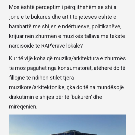
Mos është përceptim i përgjithshëm se shija
jonë e të bukurës dhe artit të jetesës është e
barabartë me shijen e ndërtuesve, politikanëve,
krijuar nën zhurmën e muzikës tallava me tekste
narcisoide të RAP’erave lokalë?
Kur të vijë koha që muzika/arkitektura e zhurmës
të mos paguhet nga konsumatorët, atëherë do të
fillojnë të ndihen stilet tjera
muzikore/arkitektonike, çka do të na mundësojë
diskutimin e shijes për të ‘bukurën’ dhe
mirëqenien.