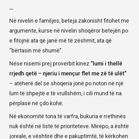
…
Në nivelin e familjes, beteja zakonisht fitohet me
argumente, kurse në nivelin shoqëror betejën po
e fitojnë ata që janë më të zëshmit, ata që
“bërtasin më shumë”.
Nëse nisemi prej proverbit kinez
“lumi i thellë
rrjedh qetë – njeriu i mençur flet me zë të ulët”
– atëherë del se shoqeria jonë po noton në një
lum të shpejtë e të vrullshëm, i cili mund të na
përplasë në çdo kohë.
Në ekonomitë tona të varfra, bukuria e rrethinës
nuk është në listë të prioriteteve. Mirëpo, a është
joreale, e vështirë dhe e pakuptimtë, të kërkohen