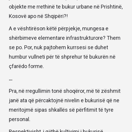
objekte me rrethinë te bukur urbane në Prishtinë,
Kosovë apo në Shqipëri?!
A e vështirëson këtë përpjekje, mungesa e
shërbimeve elementare infrastrukturore? Them
se po. Por, nuk pajtohem kurrsesi se duhet
humbur vullneti për të shprehur të bukurën në
çfarëdo forme.
…
Pra, në rregullimin tonë shoqëror, më të zëshmit
janë ata që përcaktojnë nivelin e bukurisë që ne
meritojmë sipas shkallës së përfitimit të tyre
personal.
Respektivisht, i gjithë kultivimi i bukurisë