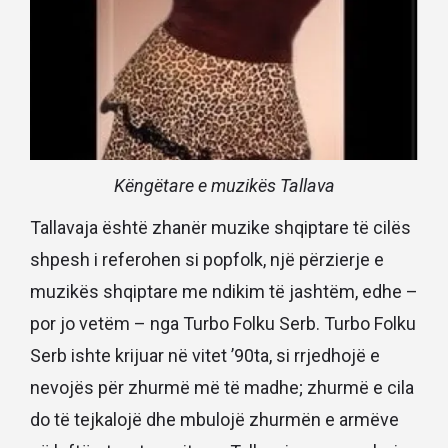
Këngëtare e muzikës Tallava
Tallavaja është zhanër muzike shqiptare të cilës
shpesh i referohen si popfolk, një përzierje e
muzikës shqiptare me ndikim të jashtëm, edhe –
por jo vetëm – nga Turbo Folku Serb. Turbo Folku
Serb ishte krijuar në vitet ’90ta, si rrjedhojë e
nevojës për zhurmë më të madhe; zhurmë e cila
do të tejkalojë dhe mbulojë zhurmën e armëve