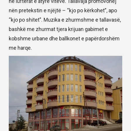
në luftërat e atyre viteve. Tallavaja promovohej
nën pretekstin e njëjtë – “kjo po kërkohet”, apo
“kjo po shitet”. Muzika e zhurmshme e tallavasë,
bashkë me zhurmat tjera krijuan gabimet e
kobshme urbane dhe ballkonet e papërdorshëm
me harqe.