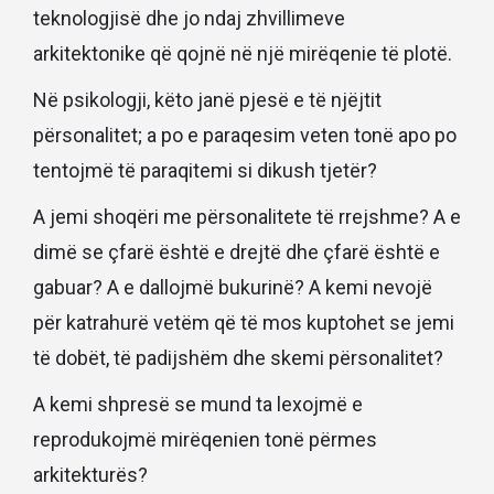
teknologjisë dhe jo ndaj zhvillimeve
arkitektonike që qojnë në një mirëqenie të plotë.
Në psikologji, këto janë pjesë e të njëjtit
përsonalitet; a po e paraqesim veten tonë apo po
tentojmë të paraqitemi si dikush tjetër?
A jemi shoqëri me përsonalitete të rrejshme? A e
dimë se çfarë është e drejtë dhe çfarë është e
gabuar? A e dallojmë bukurinë? A kemi nevojë
për katrahurë vetëm që të mos kuptohet se jemi
të dobët, të padijshëm dhe skemi përsonalitet?
A kemi shpresë se mund ta lexojmë e
reprodukojmë mirëqenien tonë përmes
arkitekturës?