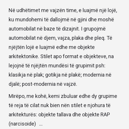
Në udhëtimet me vajzën time, e luajmë një lojë,
ku mundohemi të dallojmë në gjini dhe moshë
automobilat në baze të dizajnit. I grupojmë
automobilat në djem, vajza, plaka dhe pleq. Të
njëjtën lojë e luajmë edhe me objekte
arkitektonike. Stilet apo format e objekteve, na
lejojnë të njëjtën mundësi të grupimit psh:
klasikja në plak; gotikja në plakë; modernia në
djalë; post-modernia në vajzë.
Mirëpo, me kohë, kemi zbuluar edhe dy grupime
të reja të cilat nuk bien nën stilet e njohura të
arkitekturës: objekte tallava dhe objekte RAP
(narcisoide) …