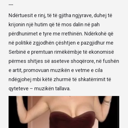
….
Ndërtuesit e rinj, të të gjitha ngjyrave, duhej të
krijonin një hutim që të mos dalin në pah
përdhunimet e tyre me rrethinën. Ndërkohë që
në politikë zgjodhën çështjen e pazgjidhur me
Serbinë e premtuan rimëkëmbje të ekonomisë
përmes shitjes së aseteve shoqërore, në fushën
e artit, promovuan muzikën e vetme e cila
ndëgjohej mbi këtë zhurmë të shkatërrimit të
qyteteve – muzikën tallava.