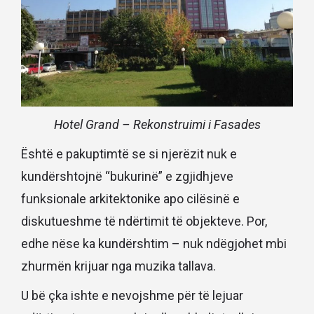
Hotel Grand – Rekonstruimi i Fasades
Është e pakuptimtë se si njerëzit nuk e
kundërshtojnë “bukurinë” e zgjidhjeve
funksionale arkitektonike apo cilësinë e
diskutueshme të ndërtimit të objekteve. Por,
edhe nëse ka kundërshtim – nuk ndëgjohet mbi
zhurmën krijuar nga muzika tallava.
U bë çka ishte e nevojshme për të lejuar