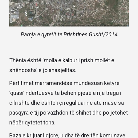
Pamja e qytetit te Prishtines Gusht/2014
Thënia është ‘molla e kalbur i prish mollët e
shëndosha’ e jo anasjelltas.
Përfitimet marramendëse mundësuan këtyre
‘quasi’ ndërtuesve të bëhen pjesë e një tregu i
cili ishte dhe është i çrregulluar në atë masë sa
pasqyra e tij po vazhdon të shihet dhe po jetohet
nëpër qytetet tona.
Baza e krijuar ligjore, u dha të drejtën komunave