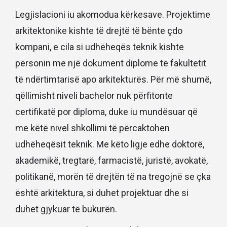
Legjislacioni iu akomodua kërkesave. Projektime
arkitektonike kishte të drejtë të bënte çdo
kompani, e cila si udhëheqës teknik kishte
përsonin me një dokument diplome të fakultetit
të ndërtimtarisë apo arkitekturës. Për më shumë,
qëllimisht niveli bachelor nuk përfitonte
certifikatë por diploma, duke iu mundësuar që
me këtë nivel shkollimi të përcaktohen
udhëheqësit teknik. Me këto ligje edhe doktorë,
akademikë, tregtarë, farmacistë, juristë, avokatë,
politikanë, morën të drejtën të na tregojnë se çka
është arkitektura, si duhet projektuar dhe si
duhet gjykuar të bukurën.