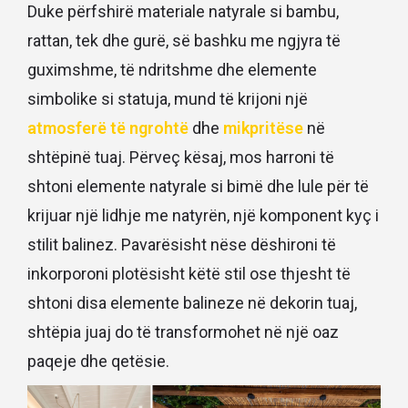
Duke përfshirë materiale natyrale si bambu,
rattan, tek dhe gurë, së bashku me ngjyra të
guximshme, të ndritshme dhe elemente
simbolike si statuja, mund të krijoni një
atmosferë të ngrohtë
dhe
mikpritëse
në
shtëpinë tuaj. Përveç kësaj, mos harroni të
shtoni elemente natyrale si bimë dhe lule për të
krijuar një lidhje me natyrën, një komponent kyç i
stilit balinez. Pavarësisht nëse dëshironi të
inkorporoni plotësisht këtë stil ose thjesht të
shtoni disa elemente balineze në dekorin tuaj,
shtëpia juaj do të transformohet në një oaz
paqeje dhe qetësie.