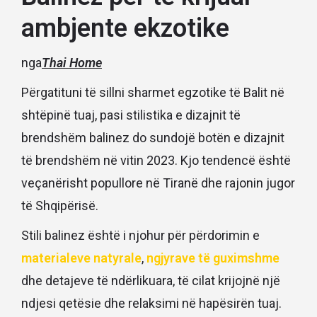
ambjente ekzotike
nga
Thai Home
Përgatituni të sillni sharmet egzotike të Balit në
shtëpinë tuaj, pasi stilistika e dizajnit të
brendshëm balinez do sundojë botën e dizajnit
të brendshëm në vitin 2023. Kjo tendencë është
veçanërisht popullore në Tiranë dhe rajonin jugor
të Shqipërisë.
Stili balinez është i njohur për përdorimin e
materialeve natyrale
,
ngjyrave të guximshme
dhe detajeve të ndërlikuara, të cilat krijojnë një
ndjesi qetësie dhe relaksimi në hapësirën tuaj.