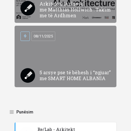
Arkitektura dhe AI
me Matthias Hollwich : Takim
me të Ardhmen
08/11/2025
5 arsye pse të bëhesh i “zgjuar”
me SMART HOME ALBANIA
Punësim
Re/Lab - Arkitekt