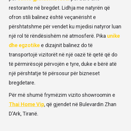
restorante në bregdet. Lidhja me natyrën që
ofron stili balinez është veçanërisht e
përshtatshme për vendet ku mjedisi natyror luan
një rol të rëndësishëm në atmosferë. Pika
unike
dhe egzotike
e dizajnit balinez do të
transportojë vizitorët në një oazë të qetë që do
të përmirësojë përvojën e tyre, duke e bërë atë
një përshtatje të përsosur për bizneset
bregdetare.
Për më shumë frymëzim vizito showroomin e
Thai Home Vip
, që gjendet në Bulevardin Zhan
D'Ark, Tiranë.