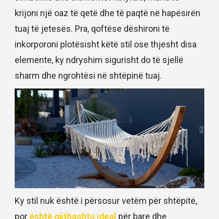
krijoni një oaz të qetë dhe të paqtë në hapësirën
tuaj të jetesës. Pra, qoftëse dëshironi të
inkorporoni plotësisht këtë stil ose thjesht disa
elemente, ky ndryshim sigurisht do të sjellë
sharm dhe ngrohtësi në shtëpinë tuaj.
Ky stil nuk është i përsosur vetëm për shtëpitë,
por
është gjithashtu ideal
për bare dhe