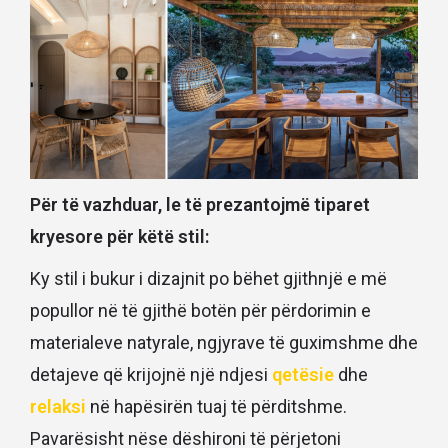
Për të vazhduar, le të prezantojmë tiparet
kryesore për këtë stil:
Ky stil i bukur i dizajnit po bëhet gjithnjë e më
popullor në të gjithë botën për përdorimin e
materialeve natyrale, ngjyrave të guximshme dhe
detajeve që krijojnë një ndjesi
qetësie
dhe
relaksi
në hapësirën tuaj të përditshme.
Pavarësisht nëse dëshironi të përjetoni