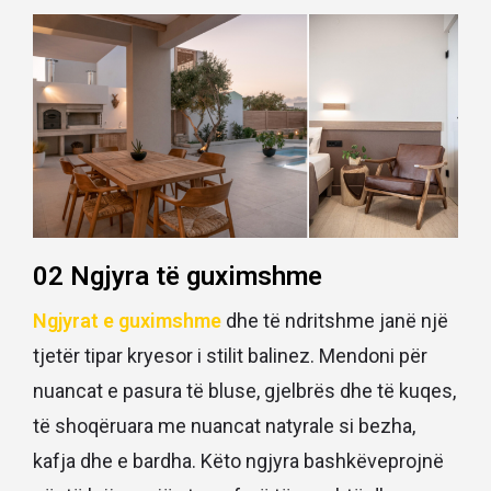
02 Ngjyra të guximshme
Ngjyrat e guximshme
dhe të ndritshme janë një
tjetër tipar kryesor i stilit balinez. Mendoni për
nuancat e pasura të bluse, gjelbrës dhe të kuqes,
të shoqëruara me nuancat natyrale si bezha,
kafja dhe e bardha. Këto ngjyra bashkëveprojnë