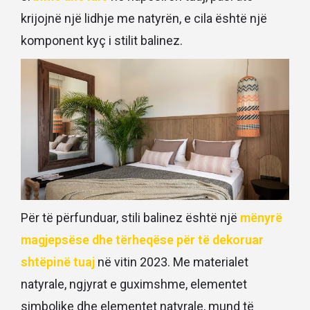
krijojnë një lidhje me natyrën, e cila është një
komponent kyç i stilit balinez.
Për të përfunduar, stili balinez është një
mënyrë
magjepsëse dhe tërheqëse për të dekoruar
shtëpinë tuaj
në vitin 2023. Me materialet
natyrale, ngjyrat e guximshme, elementet
simbolike dhe elementet natyrale, mund të