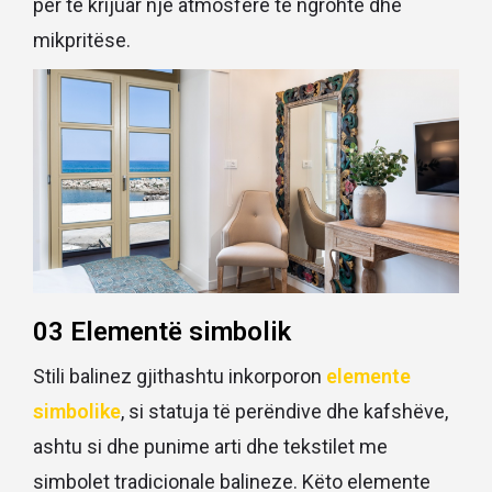
për të krijuar një atmosferë të ngrohtë dhe
mikpritëse.
03 Elementë simbolik
Stili balinez gjithashtu inkorporon
elemente
simbolike
, si statuja të perëndive dhe kafshëve,
ashtu si dhe punime arti dhe tekstilet me
simbolet tradicionale balineze. Këto elemente