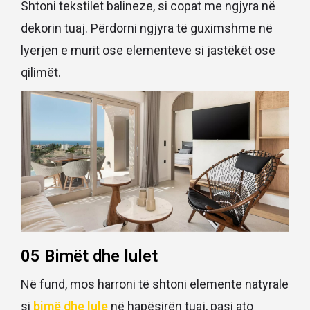
Shtoni tekstilet balineze, si copat me ngjyra në
dekorin tuaj. Përdorni ngjyra të guximshme në
lyerjen e murit ose elementeve si jastëkët ose
qilimët.
05 Bimët dhe lulet
Në fund, mos harroni të shtoni elemente natyrale
si
bimë dhe lule
në hapësirën tuaj, pasi ato