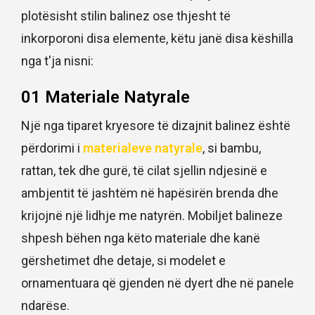
plotësisht stilin balinez ose thjesht të
inkorporoni disa elemente, këtu janë disa këshilla
nga t'ja nisni:
01 Materiale Natyrale
Një nga tiparet kryesore të dizajnit balinez është
përdorimi i
materialeve natyrale
, si bambu,
rattan, tek dhe gurë, të cilat sjellin ndjesinë e
ambjentit të jashtëm në hapësirën brenda dhe
krijojnë një lidhje me natyrën. Mobiljet balineze
shpesh bëhen nga këto materiale dhe kanë
gërshetimet dhe detaje, si modelet e
ornamentuara që gjenden në dyert dhe në panele
ndarëse.