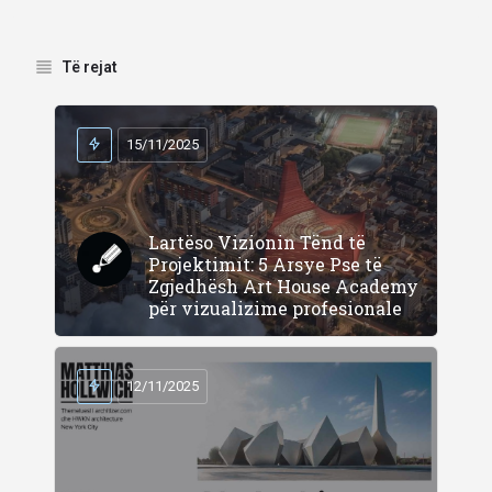
Të rejat
15/11/2025
Lartëso Vizionin Tënd të
Projektimit: 5 Arsye Pse të
Zgjedhësh Art House Academy
për vizualizime profesionale
12/11/2025