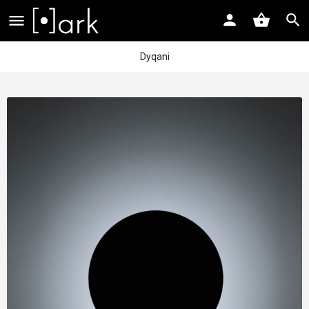
Dyqani