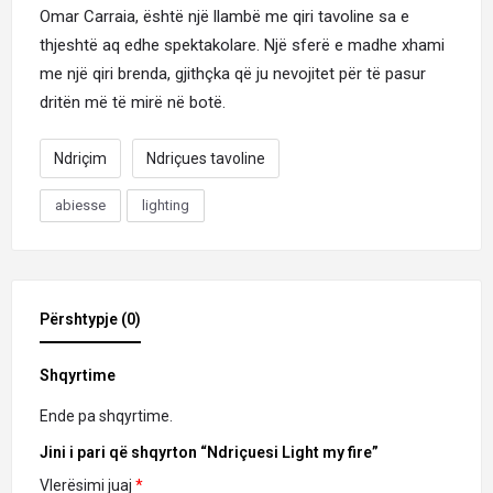
Omar Carraia, është një llambë me qiri tavoline sa e
thjeshtë aq edhe spektakolare. Një sferë e madhe xhami
me një qiri brenda, gjithçka që ju nevojitet për të pasur
dritën më të mirë
në botë.
Ndriçim
Ndriçues tavoline
abiesse
lighting
Përshtypje (0)
Shqyrtime
Ende pa shqyrtime.
Jini i pari që shqyrton “Ndriçuesi Light my fire”
Vlerësimi juaj
*