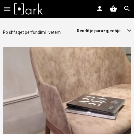
Renditje parazgjedhje
Po shfaqet përfundimi i vetëm