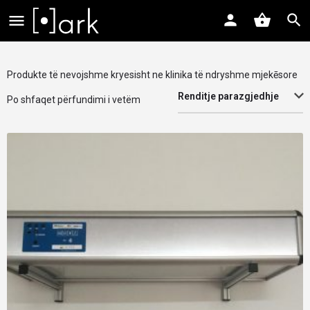
Produkte të nevojshme kryesisht ne klinika të ndryshme mjekēsore
Renditje parazgjedhje
Po shfaqet përfundimi i vetëm