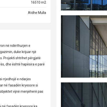
16510 m2
Atdhe Mulla
dron në ndërthurjen e
azimin, duke krijuar një
. Projekti shtrihet përgjatë
rës, dhe është hapësira e parë
si rrjedhojë e ndarjes
ar në fasadën kryesore si
objektet vijnë menjëherë pas
mi në fasadën kryesore ka