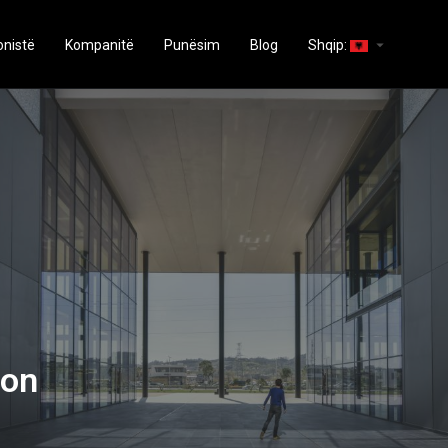
arrow_drop_down
onistë
Kompanitë
Punësim
Blog
Shqip:
ion