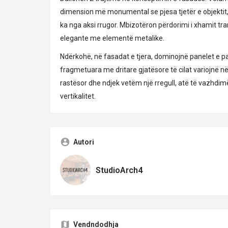
dimension më monumental se pjesa tjetër e objektit, 
ka nga aksi rrugor. Mbizotëron përdorimi i xhamit tr
elegante me elementë metalike.
Ndërkohë, në fasadat e tjera, dominojnë panelet e pa
fragmetuara me dritare gjatësore të cilat variojnë në
rastësor dhe ndjek vetëm një rregull, atë të vazhdim
vertikalitet.
Autori
StudioArch4
Vendndodhja