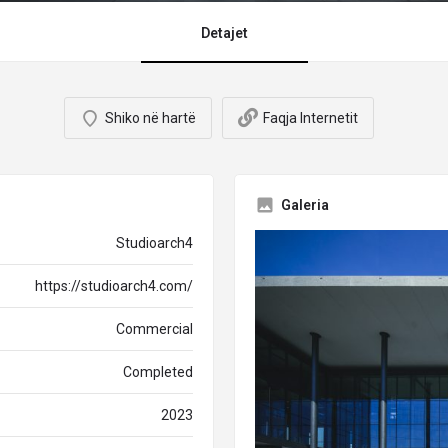
Detajet
Shiko në hartë
Faqja Internetit
Galeria
Studioarch4
https://studioarch4.com/
Commercial
Completed
2023