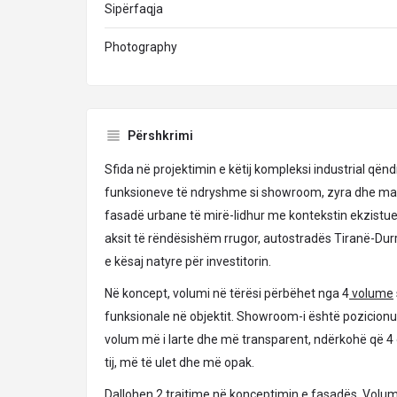
Sipërfaqja
Photography
Përshkrimi
Sfida në projektimin e këtij kompleksi industrial qën
funksioneve të ndryshme si showroom, zyra dhe mag
fasadë urbane të mirë-lidhur me kontekstin ekzistues
aksit të rëndësishëm rrugor, autostradës Tiranë-Dur
e kësaj natyre për investitorin.
Në koncept, volumi në tërësi përbëhet nga 4
volume
funksionale në objektit. Showroom-i është pozicionu
volum më i larte dhe më transparent, ndërkohë që 4 
tij, më të ulet dhe më opak.
Dallohen 2 trajtime në konceptimin e fasadës. Volu