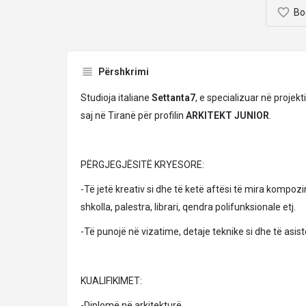
Bo
Përshkrimi
Studioja italiane
Settanta7
, e specializuar në projekt
saj në Tiranë për profilin
ARKITEKT JUNIOR
.
PËRGJEGJËSITË KRYESORE:
-Të jetë kreativ si dhe të ketë aftësi të mira kompozi
shkolla, palestra, librari, qendra polifunksionale etj.
-Të punojë në vizatime, detaje teknike si dhe të asist
KUALIFIKIMET:
-Diplomë në arkitekturë