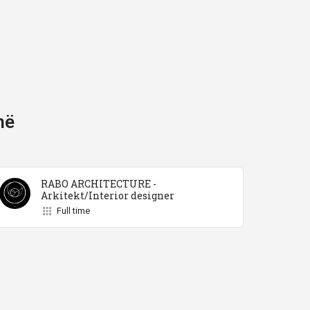
në
RABO ARCHITECTURE -
Arkitekt/Interior designer
Full time