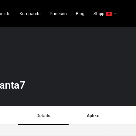
arrow_drop_down
onistë
Kompanitë
Punësim
Blog
Shqip:
tanta7
Details
Apliko