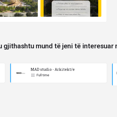
u gjithashtu mund të jeni të interesuar 
MAD studio - Arkitekt/e
Full time