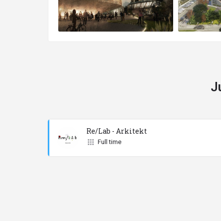
J
Re/Lab - Arkitekt
Full time