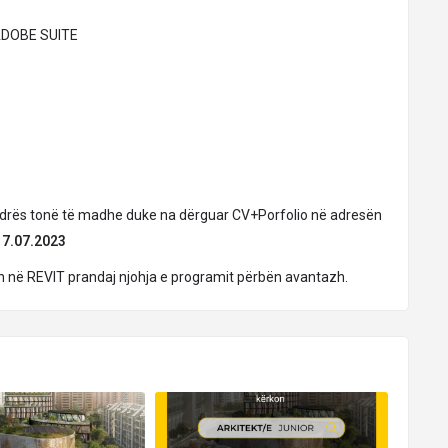
 ADOBE SUITE
uadrës tonë të madhe duke na dërguar CV+Porfolio në adresën
ë
7.07.2023
sen në REVIT prandaj njohja e programit përbën avantazh.