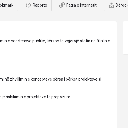
okmark
Raporto
Faqja e internetit
Dërgo 
imin e ndërtesave publike, kërkon të zgjerojë stafin në filialin e
mi në zhvillimin e koncepteve përsa i përket projekteve si
ojë rishikimin e projekteve të propozuar.