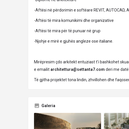
-Aftësi në përdorimin e softëare REVIT, AUTOCAD,
-Aftësi të mira komunikimi dhe organizative
-Aftësi të mira për të punuar në grup
-Njohje e mirë e gjuhës angleze ose italiane.
Mirëpresim çdo arkitekt entuziast t'i bashkohet sk
e emailit
architettura@settanta7.com
deri me dat
Të gjitha projektet tona lindin, zhvillohen dhe faqo
Galeria