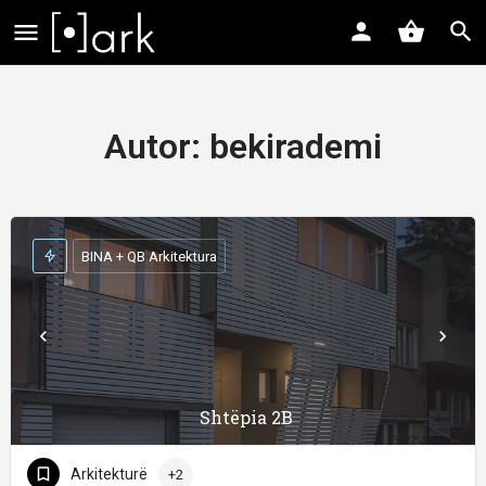
Autor:
bekirademi
BINA + QB Arkitektura
Shtëpia 2B
Arkitekturë
+2