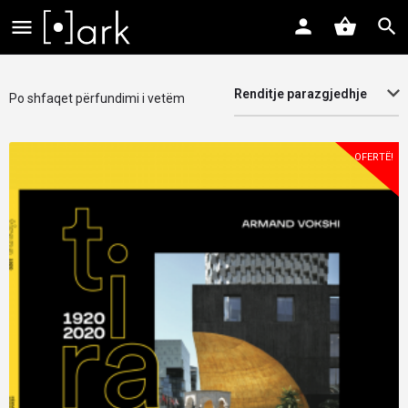
Renditje parazgjedhje
Po shfaqet përfundimi i vetëm
OFERTË!