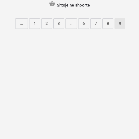
Shtoje në shportë
←
1
2
3
…
6
7
8
9