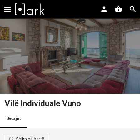
Vilë Individuale Vuno
Detajet
Shiko në hartë