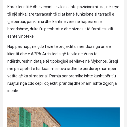
Karakteristikë dhe veçanti e vilës është pozicionimi i saj në krye
të një shkallare tarracash të cilat kanë funksione si tarracë e
gjelbëruar, parikim si dhe kantinë vere në hapësirën e
brendshme, duke i’u përshtatur dhe biznesit të familjes i cili
është vinotekë.
Hap pas hapi, në çdo fazë të projektit u mendua nga ana e
klientit dhe e APPA Architects që te vila në Vuno të
ndërthureshin detaje të tipologjisë së vilave në Mykonos, Greqi
me parapetet e harkuar me suva si dhe të përdorej xhami për
vetitë që ka si material. Pamja panoramike ishte kusht për t’u
ruajtur nga çdo cep i objektit, prandaj dhe xhami ishte zgjidhja
ideale.