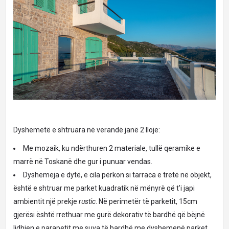
Dyshemetë e shtruara në verandë janë 2 lloje:
Me mozaik, ku ndërthuren 2 materiale, tullë qeramike e
marrë në Toskanë dhe gur i punuar vendas.
Dyshemeja e dytë, e cila përkon si tarraca e tretë në objekt,
është e shtruar me parket kuadratik në mënyrë që t’i japi
ambientit një prekje
rustic
. Në perimetër të parketit, 15cm
gjerësi është rrethuar me gurë dekorativ të bardhë që bëjnë
lidhjen e parapetit me suva të bardhë me dyshemenë parket.