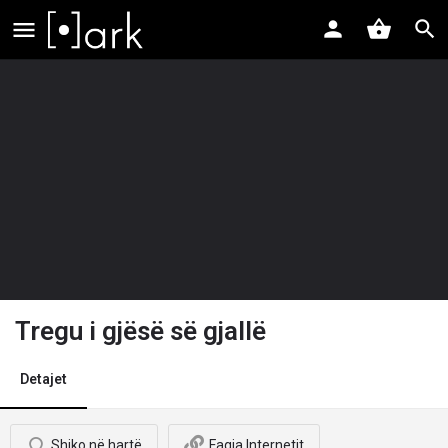
Tregu i gjësë së gjallë
Detajet
Shiko në hartë
Faqja Internetit