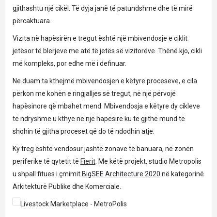
gjithashtu një cikël. Të dyja janë të patundshme dhe të mirë
përcaktuara.
Vizita në hapësirën e tregut është një mbivendosje e ciklit
jetësor të blerjeve me atë të jetës së vizitorëve. Thënë kjo, cikli
më kompleks, por edhe më i definuar.
Ne duam ta kthejmë mbivendosjen e këtyre proceseve, e cila
përkon me kohën e ringjalljes së tregut, në një përvojë
hapësinore që mbahet mend. Mbivendosja e këtyre dy cikleve
të ndryshme u kthye në një hapësirë ku të gjithë mund të
shohin të gjitha proceset që do të ndodhin atje.
Ky treg është vendosur jashtë zonave të banuara, në zonën
periferike të qytetit të
Fierit
. Me këtë projekt, studio Metropolis
u shpall fitues i çmimit
BigSEE Architecture 2020
në kategorinë
Arkitekturë Publike dhe Komerciale.