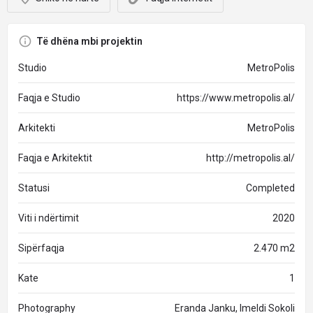
Të dhëna mbi projektin
Studio
MetroPolis
Faqja e Studio
https://www.metropolis.al/
Arkitekti
MetroPolis
Faqja e Arkitektit
http://metropolis.al/
Statusi
Completed
Viti i ndërtimit
2020
Sipërfaqja
2.470 m2
Kate
1
Photography
Eranda Janku, Imeldi Sokoli