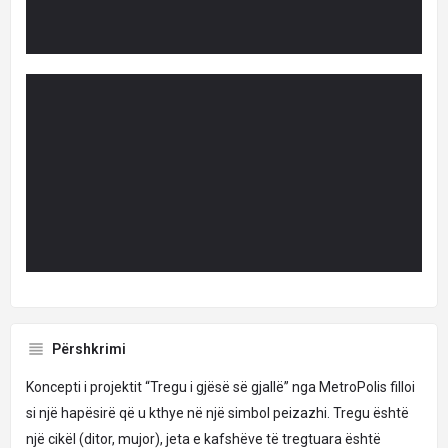
Përshkrimi
Koncepti i projektit “Tregu i gjësë së gjallë” nga MetroPolis filloi
si një hapësirë që u kthye në një simbol peizazhi. Tregu është
një cikël (ditor, mujor), jeta e kafshëve të tregtuara është