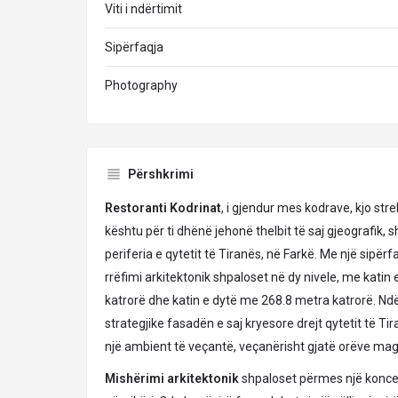
Viti i ndërtimit
Sipërfaqja
Photography
Përshkrimi
Restoranti Kodrinat
, i gjendur mes kodrave, kjo str
kështu për ti dhënë jehonë thelbit të saj gjeografik,
periferia e qytetit të Tiranës, në Farkë. Me një sipër
rrëfimi arkitektonik shpaloset në dy nivele, me katin
katrorë dhe katin e dytë me 268.8 metra katrorë. Nd
strategjike fasadën e saj kryesore drejt qytetit të Ti
një ambient të veçantë, veçanërisht gjatë orëve mag
Mishërimi arkitektonik
shpaloset përmes një koncep