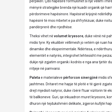
përpikëri. Çdo hapësirë formulohet si një vëllim i mi
mënyrë strategjike brenda një kuadri organik që ha
përdorimeve hapësinore. Hapësirat krijojnë ndërlidhj
hapësirë të mos mbetet e pa shfrytëzuar, duke nxitur n
pandërprerë dhe rrjedhëse.
Theksi vihet në
volumet kryesore
, duke vënë në pah
midis tyre. Ky ekuilibër vëllimesh jo vetëm që ruan h
dinamike dhe eksperimentale. Ndërtesa, e ndërthur
elementët e natyrës, integrohet lehtesisht me peiza
dukje një zgjatim organik i kodrës e nga ana tjetër d
rritjeje në pamvarsi.
Paleta
e materialeve
përforcon
sinergjinë
midis sf
jashtmes. Dritaret me hapje të plotë e të gjerë zgj
drejt mjedisit natyror, duke i bërë ftuar vizitorin të
të ballkoneve. Guri, qe inkuadron muret kryesore, kon
dhuron një tejdukshmëri delikate, zgjeron kufijtë hap