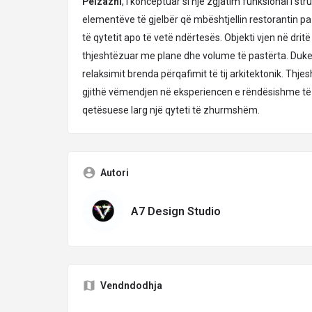
Peizazhi
, i konceptuar si një zgjatim funksional i st
elementëve të gjelbër që mbështjellin restorantin 
të qytetit apo të vetë ndërtesës. Objekti vjen në drit
thjeshtëzuar me plane dhe volume të pastërta. Duke
relaksimit brenda përqafimit të tij arkitektonik. Thjes
gjithë vëmendjen në eksperiencen e rëndësishme të t
qetësuese larg një qyteti të zhurmshëm.
Autori
A7 Design Studio
Vendndodhja