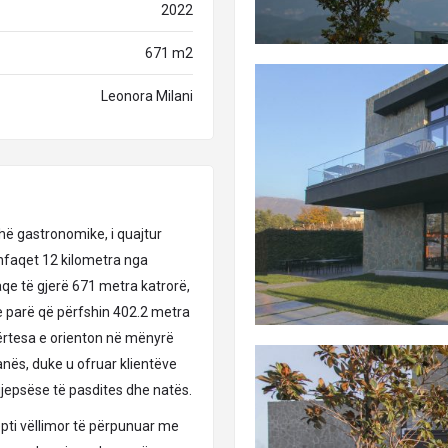
2022
671 m2
Leonora Milani
ehë gastronomike, i quajtur
 shfaqet 12 kilometra nga
faqe të gjerë 671 metra katrorë,
 e parë që përfshin 402.2 metra
ërtesa e orienton në mënyrë
ranës, duke u ofruar klientëve
jepsëse të pasdites dhe natës.
ti vëllimor të përpunuar me