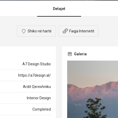
Detajet
Shiko në hartë
Faqja Internetit
Galeria
A7 Design Studio
https://a7design.al/
Ardit Qereshniku
Interior Design
Completed