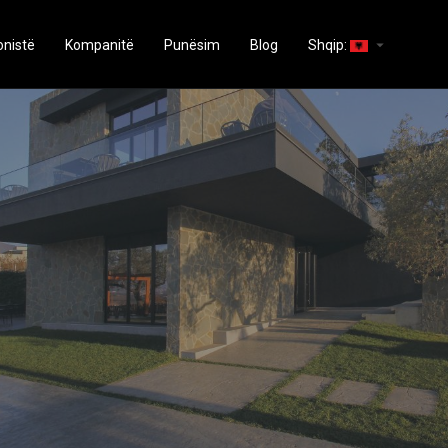
arrow_drop_down
onistë
Kompanitë
Punësim
Blog
Shqip: