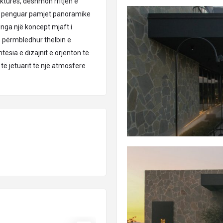
rukturës, dëshmon rritjen e
pa penguar pamjet panoramike
ë nga një koncept mjaft i
 përmbledhur thelbin e
htësia e dizajnit e orjenton të
ë jetuarit të një atmosfere