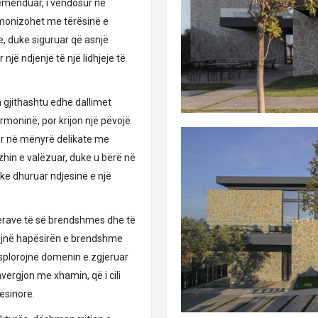
rëmenduar, i vendosur në
rmonizohet me tërësinë e
e, duke siguruar që asnjë
jë ndjenjë të një lidhjeje të
 gjithashtu edhe dallimet
armoninë, por krijon një pëvojë
ur në mënyrë delikate me
zhin e valëzuar, duke u bërë në
uke dhuruar ndjesinë e një
erave të së brendshmes dhe të
atojnë hapësirën e brendshme
 eksplorojnë domenin e zgjeruar
vergjon me xhamin, që i cili
ësinorë.