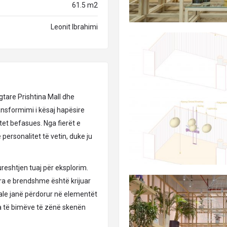
61.5 m2
Leonit Ibrahimi
tare Prishtina Mall dhe
ransformimi i kësaj hapësire
et befasues. Nga fierët e
 personalitet të vetin, duke ju
reshtjen tuaj për eksplorim.
ura e brendshme është krijuar
rale janë përdorur në elementët
lla të bimëve të zënë skenën