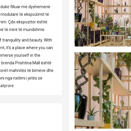
, duke filluar me dyshemenë
 modulare të ekspozimit të
odhim. Çdo ekspozitor është
 më të mirë të mundshme.
of tranquility and beauty. With
t, it's a place where you can
immerse yourself in the
a brenda Prishtina Mall është
itorët mahnitës të bimëve dhe
i nga nxitimi i jetës së
atyrore.