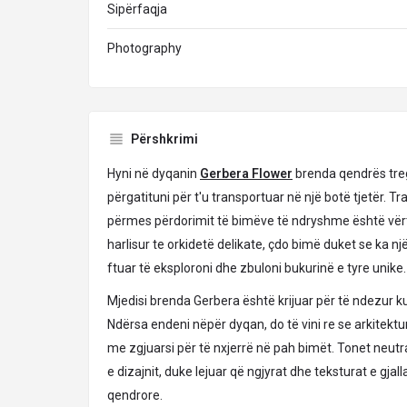
Sipërfaqja
Photography
Përshkrimi
Hyni në dyqanin
Gerbera Flower
brenda qendrës treg
përgatituni për t'u transportuar në një botë tjetër. T
përmes përdorimit të bimëve të ndryshme është vërt
harlisur te orkidetë delikate, çdo bimë duket se ka një
ftuar të eksploroni dhe zbuloni bukurinë e tyre unike.
Mjedisi brenda Gerbera është krijuar për të ndezur ku
Ndërsa endeni nëpër dyqan, do të vini re se arkitekt
me zgjuarsi për të nxjerrë në pah bimët. Tonet neut
e dizajnit, duke lejuar që ngjyrat dhe teksturat e gja
qendrore.