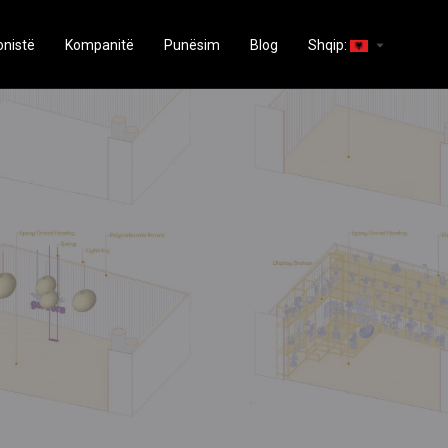
arrow_drop_down
onistë
Kompanitë
Punësim
Blog
Shqip: