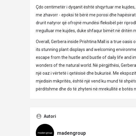
Çdo centimetër i dyqanit është shqyrtuar me kujdes
me zhavorr - epoksi të bërë me porosi dhe hapësirat
drurit natyror që ofrojnë mundësi fleksibël për ripr
rregulluar me kujdes, duke shfaqur bimët në dritën
Overall, Gerbera inside Prishtina Mall is a true oasis 
its stunning plant displays and welcoming environmen
escape from the hustle and bustle of daily life and 
wonders of the natural world.
Në përgjithësi, Gerber
një oaz i vërtetë i qetësisë dhe bukurisë. Me ekspoz
mjedisin mikpritës, është një vend ku mund të shpëton
përditshme dhe do të zhyteni në mrekullitë e botës n
Autori
madengroup