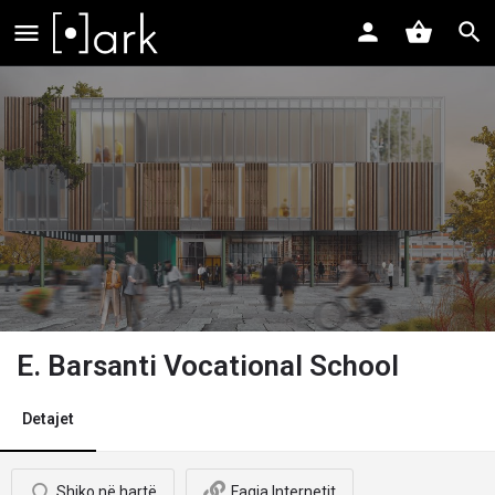
E. Barsanti Vocational School
Detajet
Shiko në hartë
Faqja Internetit