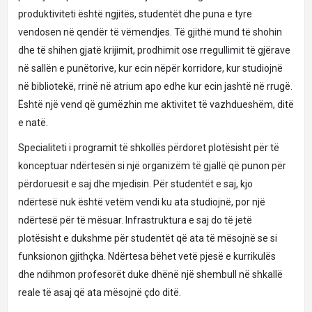
produktiviteti është ngjitës, studentët dhe puna e tyre
vendosen në qendër të vëmendjes. Të gjithë mund të shohin
dhe të shihen gjatë krijimit, prodhimit ose rregullimit të gjërave
në sallën e punëtorive, kur ecin nëpër korridore, kur studiojnë
në bibliotekë, rrinë në atrium apo edhe kur ecin jashtë në rrugë.
Është një vend që gumëzhin me aktivitet të vazhdueshëm, ditë
e natë.
Specialiteti i programit të shkollës përdoret plotësisht për të
konceptuar ndërtesën si një organizëm të gjallë që punon për
përdoruesit e saj dhe mjedisin. Për studentët e saj, kjo
ndërtesë nuk është vetëm vendi ku ata studiojnë, por një
ndërtesë për të mësuar. Infrastruktura e saj do të jetë
plotësisht e dukshme për studentët që ata të mësojnë se si
funksionon gjithçka. Ndërtesa bëhet vetë pjesë e kurrikulës
dhe ndihmon profesorët duke dhënë një shembull në shkallë
reale të asaj që ata mësojnë çdo ditë.