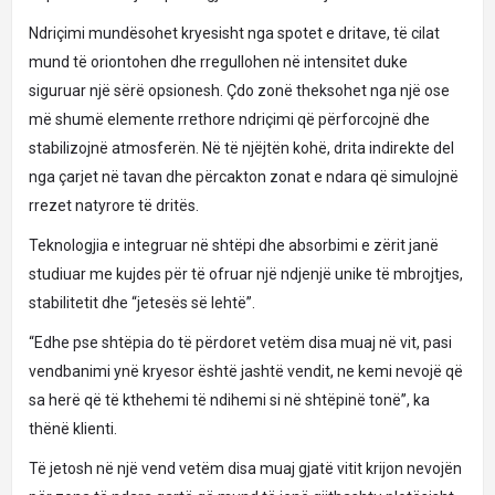
Ndriçimi mundësohet kryesisht nga spotet e dritave, të cilat
mund të oriontohen dhe rregullohen në intensitet duke
siguruar një sërë opsionesh. Çdo zonë theksohet nga një ose
më shumë elemente rrethore ndriçimi që përforcojnë dhe
stabilizojnë atmosferën. Në të njëjtën kohë, drita indirekte del
nga çarjet në tavan dhe përcakton zonat e ndara që simulojnë
rrezet natyrore të dritës.
Teknologjia e integruar në shtëpi dhe absorbimi e zërit janë
studiuar me kujdes për të ofruar një ndjenjë unike të mbrojtjes,
stabilitetit dhe “jetesës së lehtë”.
“Edhe pse shtëpia do të përdoret vetëm disa muaj në vit, pasi
vendbanimi ynë kryesor është jashtë vendit, ne kemi nevojë që
sa herë që të kthehemi të ndihemi si në shtëpinë tonë”, ka
thënë klienti.
Të jetosh në një vend vetëm disa muaj gjatë vitit krijon nevojën