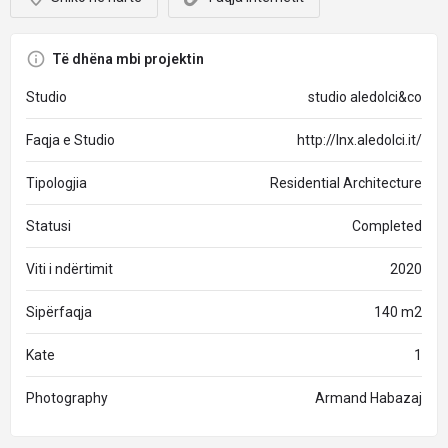
Të dhëna mbi projektin
Studio
studio aledolci&co
Faqja e Studio
http://lnx.aledolci.it/
Tipologjia
Residential Architecture
Statusi
Completed
Viti i ndërtimit
2020
Sipërfaqja
140 m2
Kate
1
Photography
Armand Habazaj