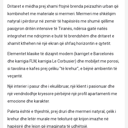
Dritaret e mëdha prej xhami ftojnë brenda peizazhin urban që
kombinohet me materiale si mermeri. Mermeri me shkëlqim
natyral i përdorur në zemër të hapësirës me shumë qëllime
pasqyron dritën intensive të Tiranës, ndërsa gjatë natës
integrohet me ndriçimin e butë të brendshëm dhe dritaret e
xhamit kthehen në një ekran që shfaq horizontin e qytetit.
Elementet klasike të dizajnit modern (karriget e Barcelonës
dhe karrigia FLW, karrigia Le Corbusier) dhe mobiljet me porosi,
si tavolina e kafes prej çeliku “të krehur”, e bëjnë ambientin të
veçantë.
Një interier i pasur dhe i ekuilibruar, një klient i pasionuar dhe
një vendndodhje kryesore përbëjnë një profil apartamenti me
emocione dhe karakter.
Paleta është e thjeshtë, prej druri dhe mermeri natyral, çelik i
krehur dhe letër murale me teksturë që krijon imazhe në
hapësirë dhe lejon që imagjinata të udhëtojë.