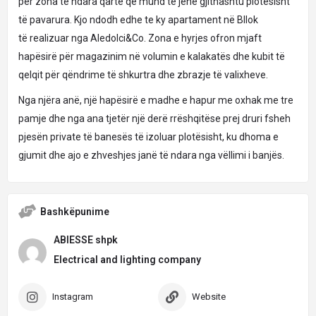
për zona të ndara qartë që mund të jenë gjithashtu plotësisht
të pavarura. Kjo ndodh edhe te ky apartament në Bllok
të realizuar nga Aledolci&Co. Zona e hyrjes ofron mjaft
hapësirë për magazinim në volumin e kalakatës dhe kubit të
qelqit për qëndrime të shkurtra dhe zbrazje të valixheve.
Nga njëra anë, një hapësirë e madhe e hapur me oxhak me tre
pamje dhe nga ana tjetër një derë rrëshqitëse prej druri fsheh
pjesën private të banesës të izoluar plotësisht, ku dhoma e
gjumit dhe ajo e zhveshjes janë të ndara nga vëllimi i banjës.
Bashkëpunime
ABIESSE shpk
Electrical and lighting company
Instagram
Website